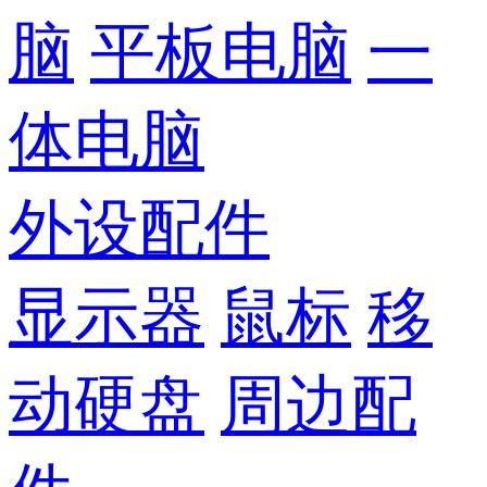
脑
平板电脑
一
体电脑
外设配件
显示器
鼠标
移
动硬盘
周边配