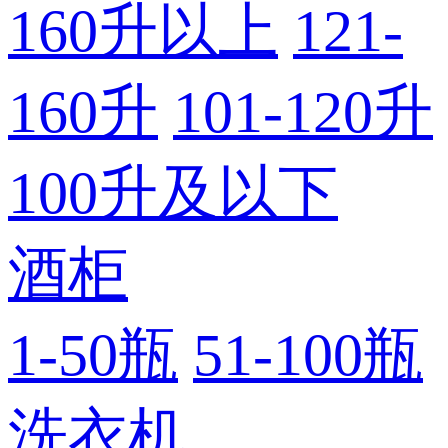
160升以上
121-
160升
101-120升
100升及以下
酒柜
1-50瓶
51-100瓶
洗衣机