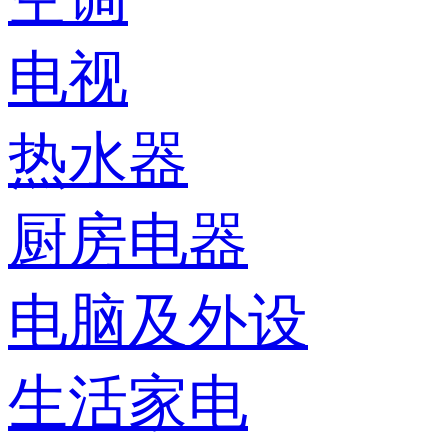
电视
热水器
厨房电器
电脑及外设
生活家电