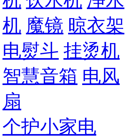
机
饮水机
净水
机
魔镜
晾衣架
电熨斗
挂烫机
智慧音箱
电风
扇
个护小家电