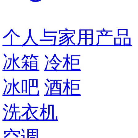
个人与家用产品
冰箱
冷柜
冰吧
酒柜
洗衣机
空调