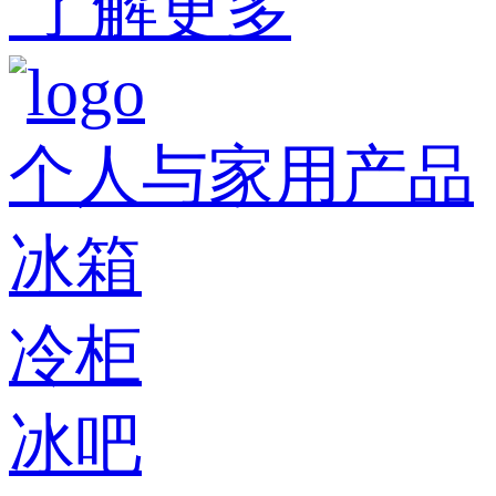
了解更多
个人与家用产品
冰箱
冷柜
冰吧