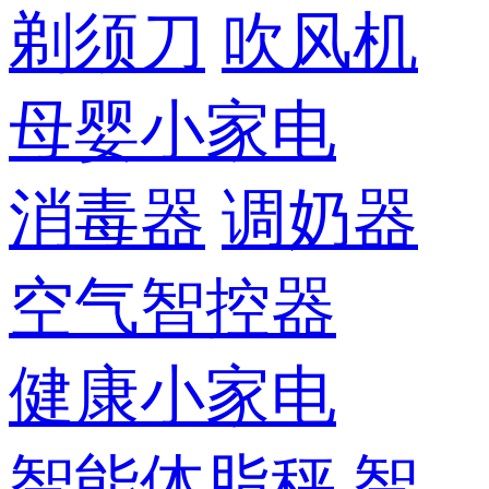
剃须刀
吹风机
母婴小家电
消毒器
调奶器
空气智控器
健康小家电
智能体脂秤
智