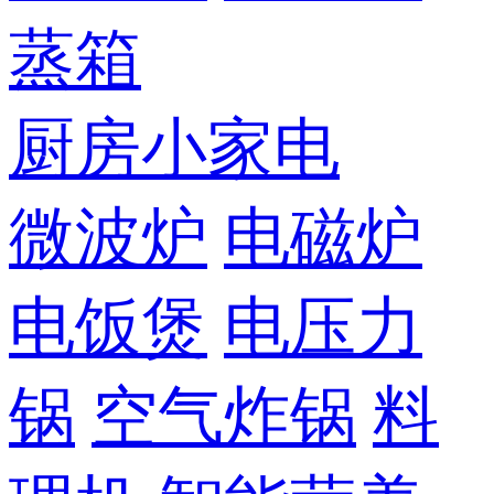
蒸箱
厨房小家电
微波炉
电磁炉
电饭煲
电压力
锅
空气炸锅
料