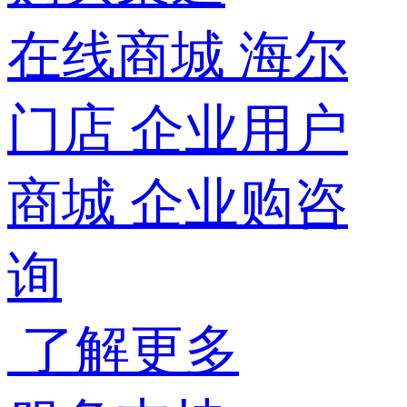
在线商城
海尔
门店
企业用户
商城
企业购咨
询
了解更多