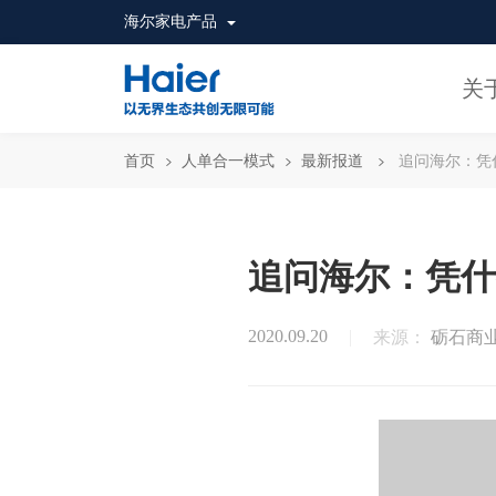
海尔家电产品
关
首页
人单合一模式
最新报道
追问海尔：凭
追问海尔：凭什
2020.09.20
来源：
砺石商