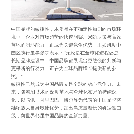
中国品牌的敏捷性，本质是在不确定性加剧的市场环
境中，企业对市场趋势的快速洞察、果断决策与高效
落地的闭环能力，正成为关键竞争优势。正如凯度中
国区执行董事张霖表示：“无论是在全球化进程还是
长期品牌建设中，中国品牌都展现出更敏锐的判断与
更果断的行动力，正在为全球品牌增长提供新的参
照。”
敏捷性已然成为中国品牌立足全球的核心竞争力。未
来，随着AI技术的深度落地与全球化布局的持续深
化，以腾讯、阿里巴巴、海尔等为代表的中国品牌将
继续放大自身敏捷优势，跑出高质量增长的确定性曲
线，向世界彰显中国品牌的全新力量。