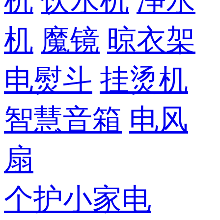
机
饮水机
净水
机
魔镜
晾衣架
电熨斗
挂烫机
智慧音箱
电风
扇
个护小家电