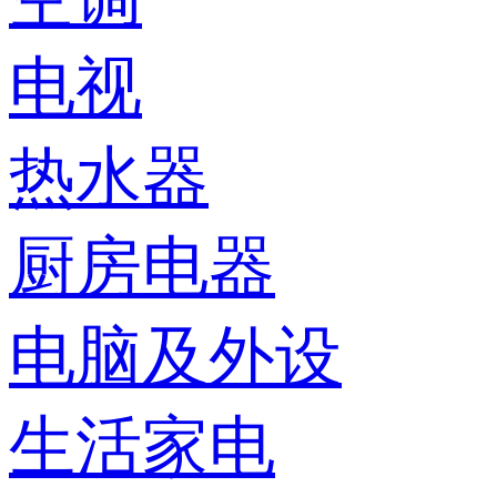
电视
热水器
厨房电器
电脑及外设
生活家电