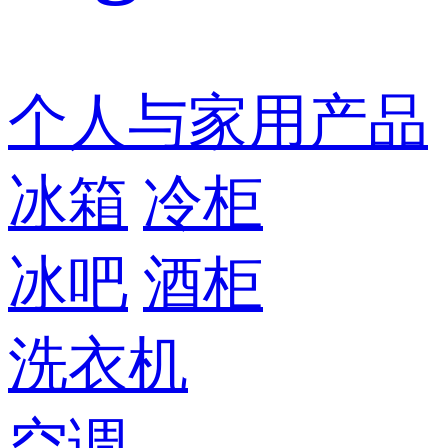
个人与家用产品
冰箱
冷柜
冰吧
酒柜
洗衣机
空调