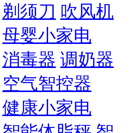
剃须刀
吹风机
母婴小家电
消毒器
调奶器
空气智控器
健康小家电
智能体脂秤
智