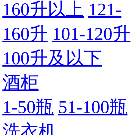
160升以上
121-
160升
101-120升
100升及以下
酒柜
1-50瓶
51-100瓶
洗衣机