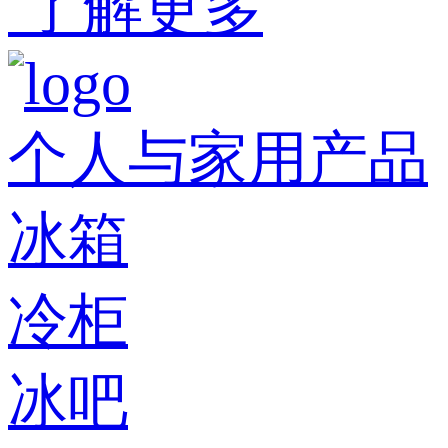
了解更多
个人与家用产品
冰箱
冷柜
冰吧