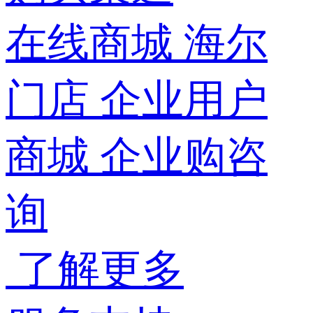
在线商城
海尔
门店
企业用户
商城
企业购咨
询
了解更多