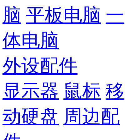
脑
平板电脑
一
体电脑
外设配件
显示器
鼠标
移
动硬盘
周边配