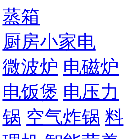
蒸箱
厨房小家电
微波炉
电磁炉
电饭煲
电压力
锅
空气炸锅
料