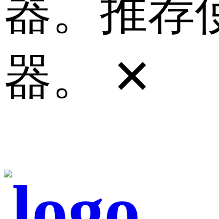
器。推荐使
器。
✕