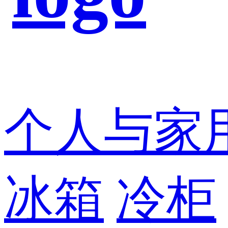
个人与家
冰箱
冷柜