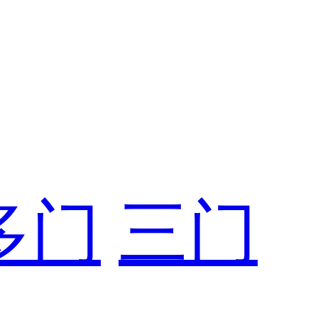
多门
三门