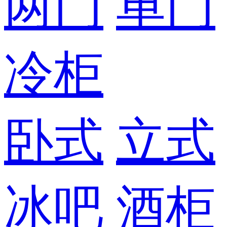
两门
单门
冷柜
卧式
立式
冰吧
酒柜