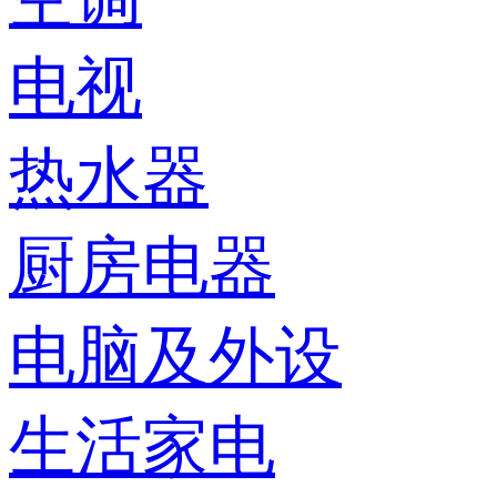
电视
热水器
厨房电器
电脑及外设
生活家电