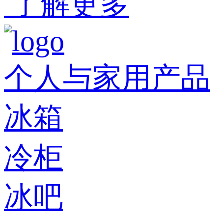
了解更多
个人与家用产品
冰箱
冷柜
冰吧