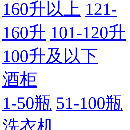
160升以上
121-
160升
101-120升
100升及以下
酒柜
1-50瓶
51-100瓶
洗衣机