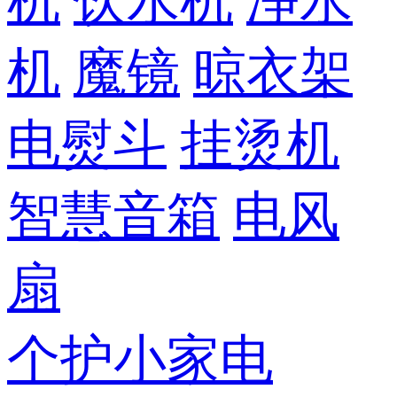
机
饮水机
净水
机
魔镜
晾衣架
电熨斗
挂烫机
智慧音箱
电风
扇
个护小家电