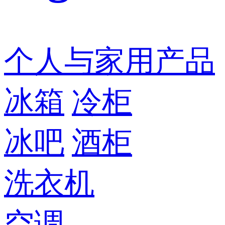
个人与家用产品
冰箱
冷柜
冰吧
酒柜
洗衣机
空调