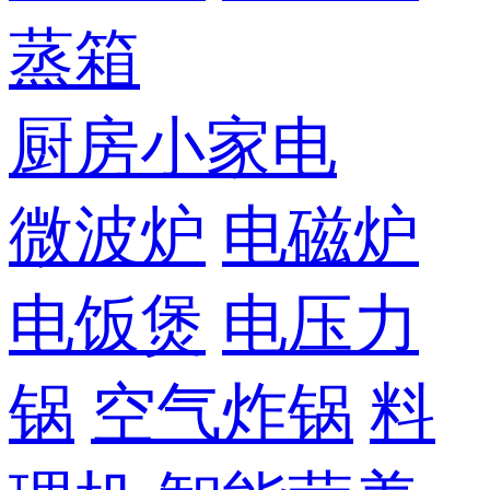
蒸箱
厨房小家电
微波炉
电磁炉
电饭煲
电压力
锅
空气炸锅
料