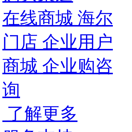
在线商城
海尔
门店
企业用户
商城
企业购咨
询
了解更多