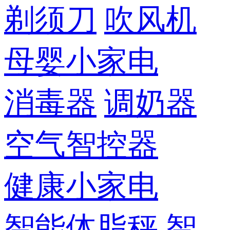
剃须刀
吹风机
母婴小家电
消毒器
调奶器
空气智控器
健康小家电
智能体脂秤
智