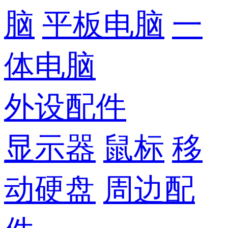
脑
平板电脑
一
体电脑
外设配件
显示器
鼠标
移
动硬盘
周边配