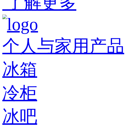
了解更多
个人与家用产品
冰箱
冷柜
冰吧