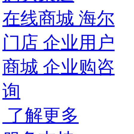
在线商城
海尔
门店
企业用户
商城
企业购咨
询
了解更多