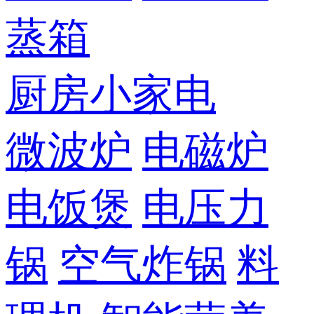
蒸箱
厨房小家电
微波炉
电磁炉
电饭煲
电压力
锅
空气炸锅
料