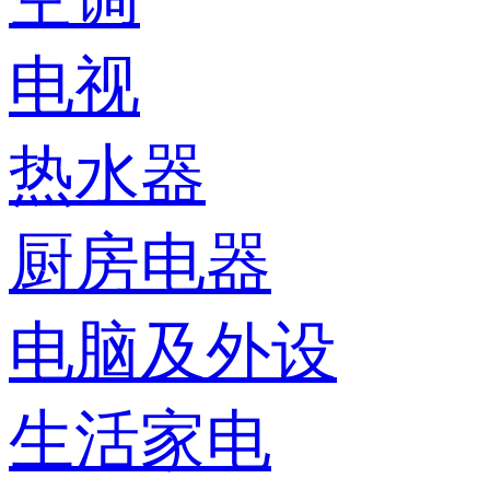
电视
热水器
厨房电器
电脑及外设
生活家电