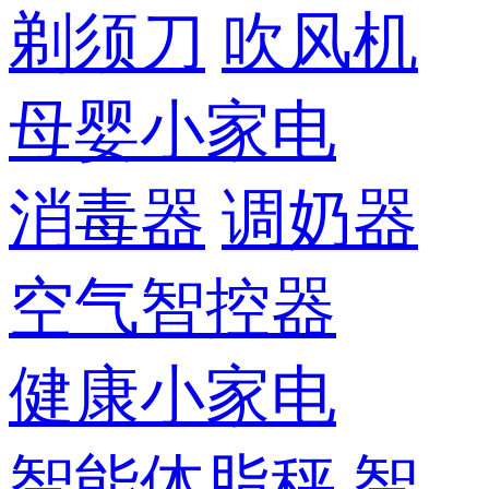
剃须刀
吹风机
母婴小家电
消毒器
调奶器
空气智控器
健康小家电
智能体脂秤
智