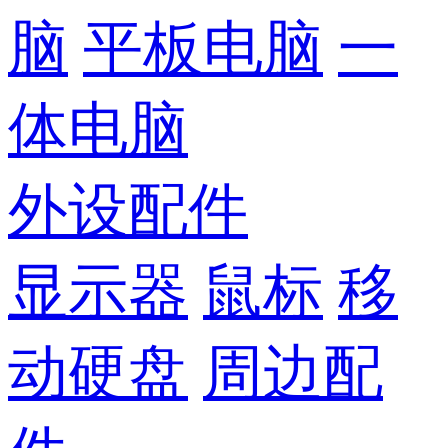
脑
平板电脑
一
体电脑
外设配件
显示器
鼠标
移
动硬盘
周边配