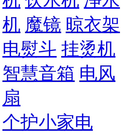
机
饮水机
净水
机
魔镜
晾衣架
电熨斗
挂烫机
智慧音箱
电风
扇
个护小家电