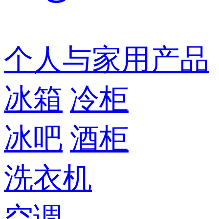
个人与家用产品
冰箱
冷柜
冰吧
酒柜
洗衣机
空调