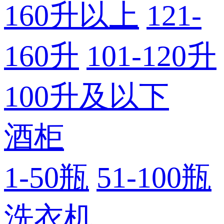
160升以上
121-
160升
101-120升
100升及以下
酒柜
1-50瓶
51-100瓶
洗衣机