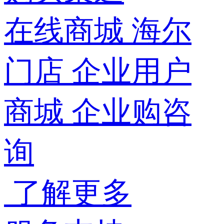
在线商城
海尔
门店
企业用户
商城
企业购咨
询
了解更多