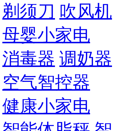
剃须刀
吹风机
母婴小家电
消毒器
调奶器
空气智控器
健康小家电
智能体脂秤
智