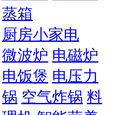
蒸箱
厨房小家电
微波炉
电磁炉
电饭煲
电压力
锅
空气炸锅
料