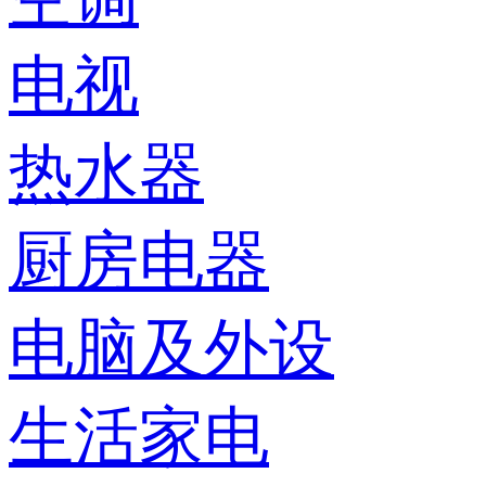
电视
热水器
厨房电器
电脑及外设
生活家电