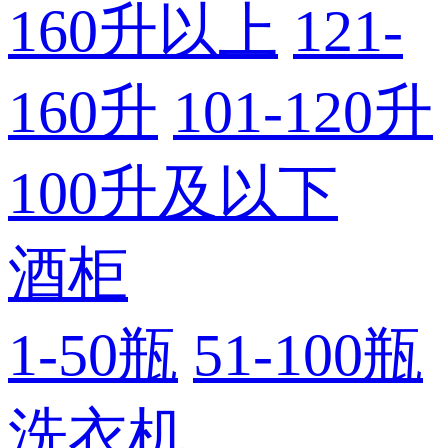
160升以上
121-
160升
101-120升
100升及以下
酒柜
1-50瓶
51-100瓶
洗衣机