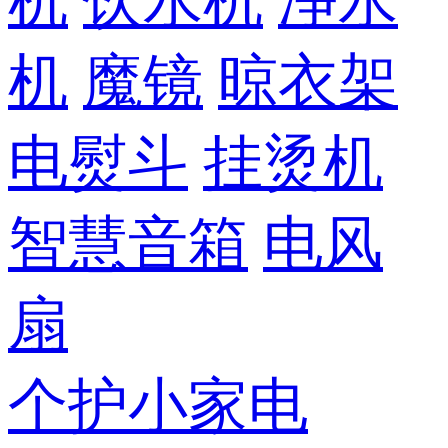
机
饮水机
净水
机
魔镜
晾衣架
电熨斗
挂烫机
智慧音箱
电风
扇
个护小家电