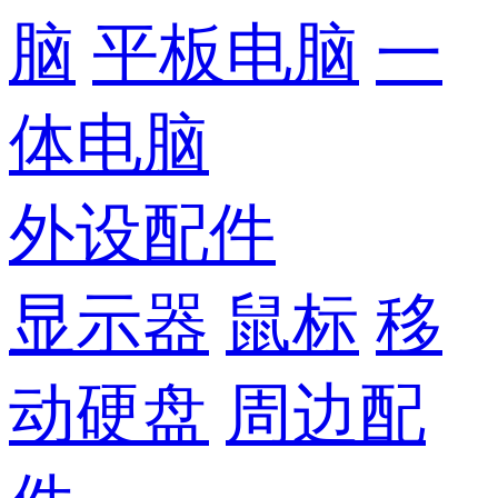
脑
平板电脑
一
体电脑
外设配件
显示器
鼠标
移
动硬盘
周边配