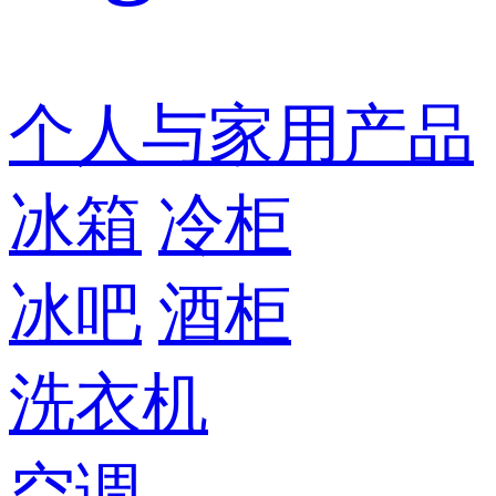
个人与家用产品
冰箱
冷柜
冰吧
酒柜
洗衣机
空调