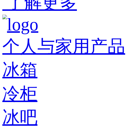
了解更多
个人与家用产品
冰箱
冷柜
冰吧