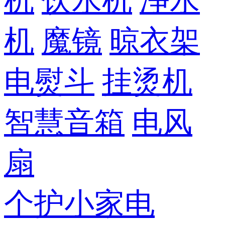
机
饮水机
净水
机
魔镜
晾衣架
电熨斗
挂烫机
智慧音箱
电风
扇
个护小家电