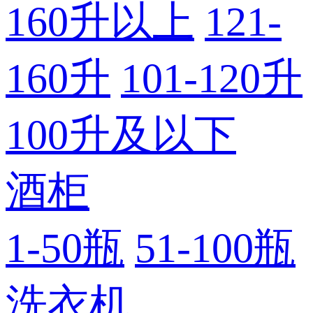
160升以上
121-
160升
101-120升
100升及以下
酒柜
1-50瓶
51-100瓶
洗衣机