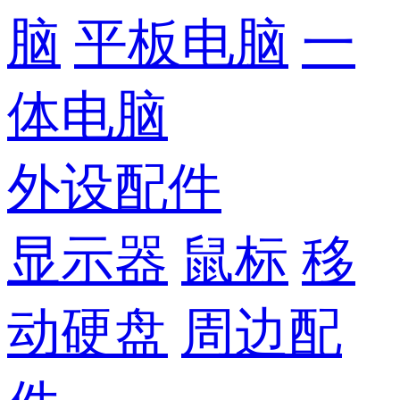
脑
平板电脑
一
体电脑
外设配件
显示器
鼠标
移
动硬盘
周边配