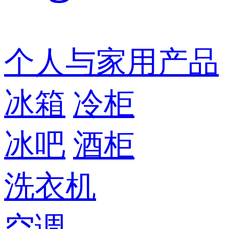
个人与家用产品
冰箱
冷柜
冰吧
酒柜
洗衣机
空调