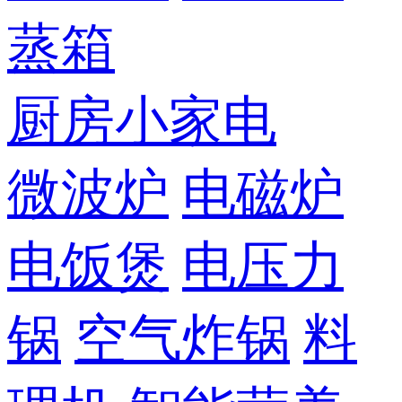
蒸箱
厨房小家电
微波炉
电磁炉
电饭煲
电压力
锅
空气炸锅
料