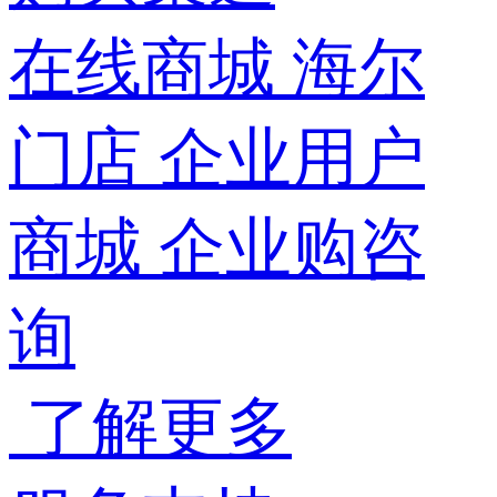
在线商城
海尔
门店
企业用户
商城
企业购咨
询
了解更多