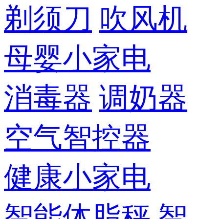
剃须刀
吹风机
母婴小家电
消毒器
调奶器
空气智控器
健康小家电
智能体脂秤
智