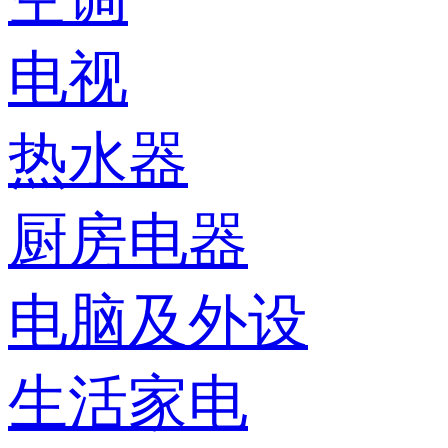
电视
热水器
厨房电器
电脑及外设
生活家电