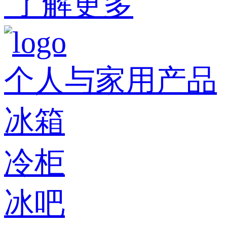
了解更多
个人与家用产品
冰箱
冷柜
冰吧