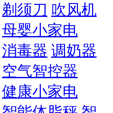
剃须刀
吹风机
母婴小家电
消毒器
调奶器
空气智控器
健康小家电
智能体脂秤
智