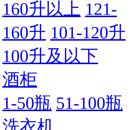
160升以上
121-
160升
101-120升
100升及以下
酒柜
1-50瓶
51-100瓶
洗衣机