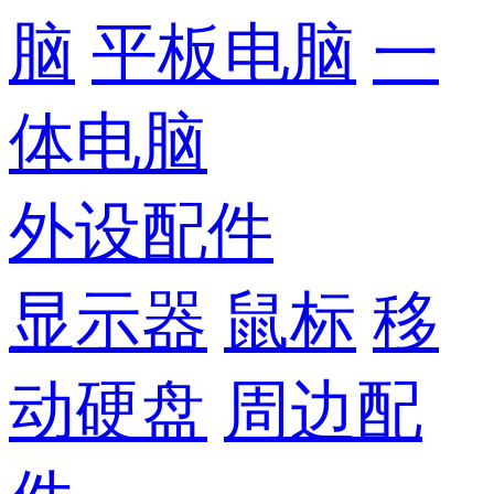
脑
平板电脑
一
体电脑
外设配件
显示器
鼠标
移
动硬盘
周边配