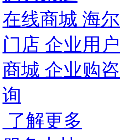
在线商城
海尔
门店
企业用户
商城
企业购咨
询
了解更多