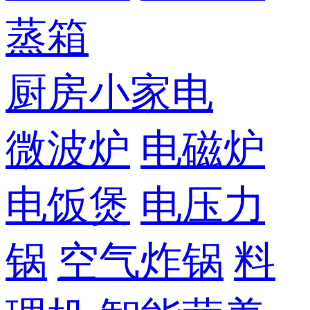
蒸箱
厨房小家电
微波炉
电磁炉
电饭煲
电压力
锅
空气炸锅
料