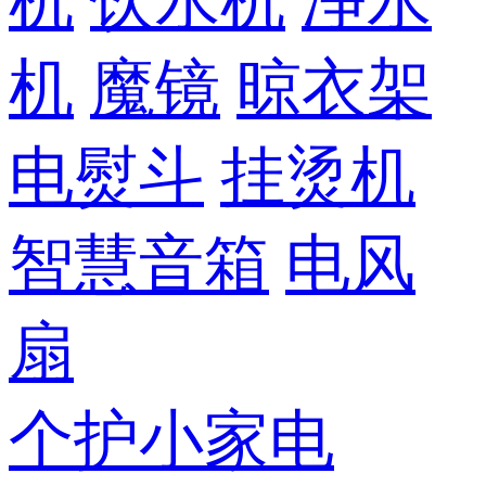
机
饮水机
净水
机
魔镜
晾衣架
电熨斗
挂烫机
智慧音箱
电风
扇
个护小家电