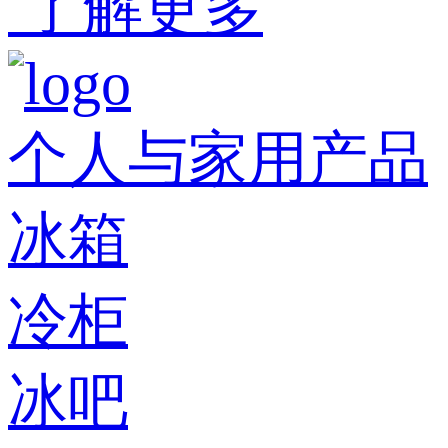
了解更多
个人与家用产品
冰箱
冷柜
冰吧