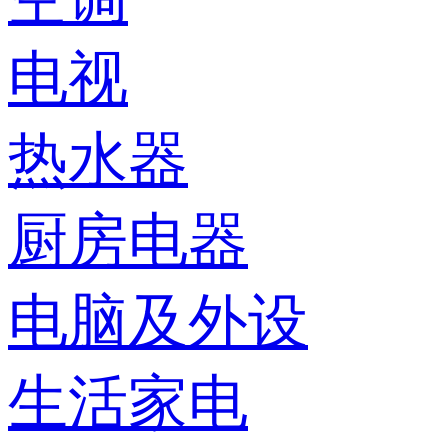
电视
热水器
厨房电器
电脑及外设
生活家电