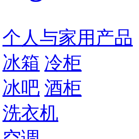
个人与家用产品
冰箱
冷柜
冰吧
酒柜
洗衣机
空调