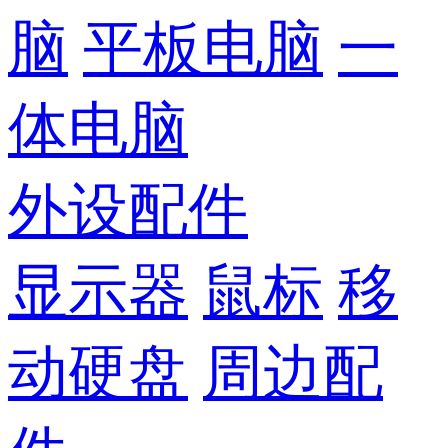
脑
平板电脑
一
体电脑
外设配件
显示器
鼠标
移
动硬盘
周边配