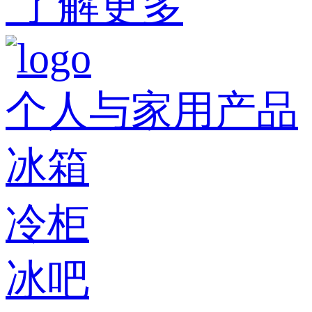
了解更多
个人与家用产品
冰箱
冷柜
冰吧