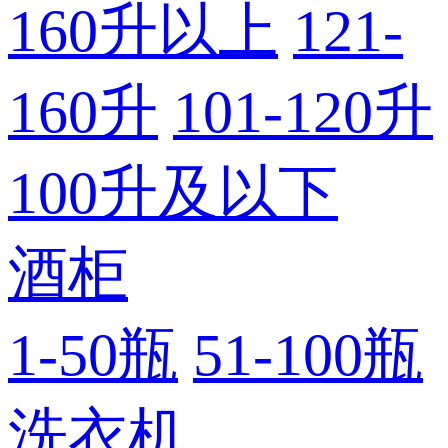
160升以上
121-
160升
101-120升
100升及以下
酒柜
1-50瓶
51-100瓶
洗衣机