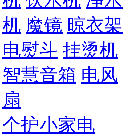
机
饮水机
净水
机
魔镜
晾衣架
电熨斗
挂烫机
智慧音箱
电风
扇
个护小家电