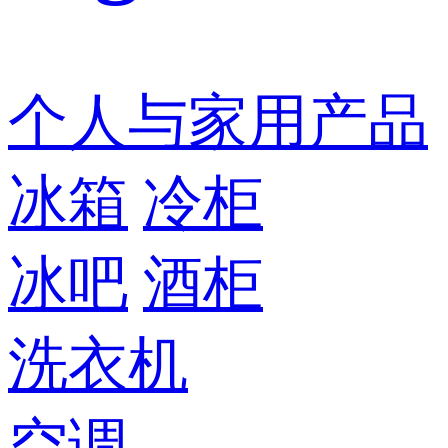
个人与家用产品
冰箱
冷柜
冰吧
酒柜
洗衣机
空调