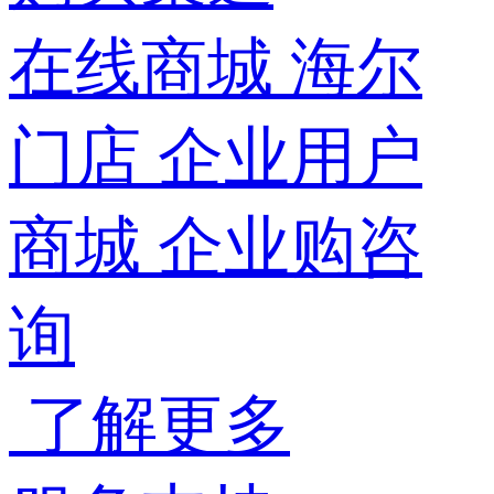
在线商城
海尔
门店
企业用户
商城
企业购咨
询
了解更多