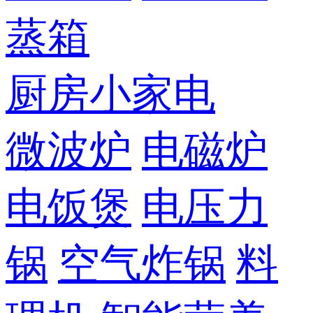
蒸箱
厨房小家电
微波炉
电磁炉
电饭煲
电压力
锅
空气炸锅
料