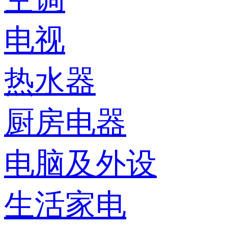
电视
热水器
厨房电器
电脑及外设
生活家电