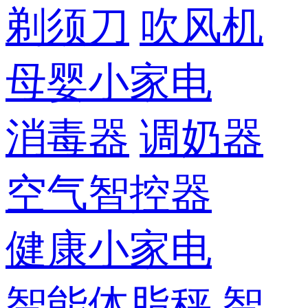
剃须刀
吹风机
母婴小家电
消毒器
调奶器
空气智控器
健康小家电
智能体脂秤
智