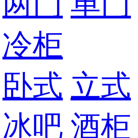
两门
单门
冷柜
卧式
立式
冰吧
酒柜