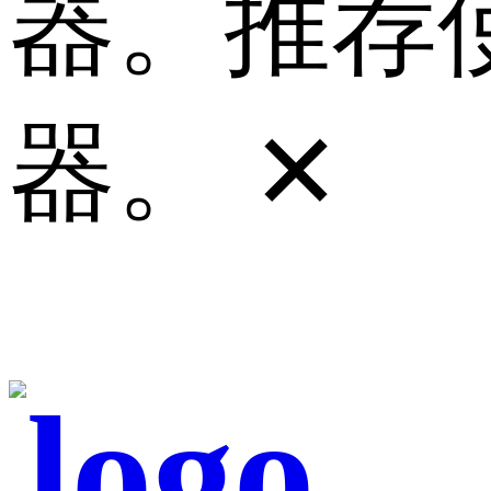
器。推荐使
器。
✕