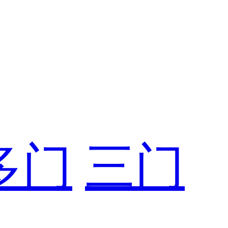
多门
三门