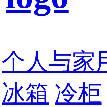
个人与家
冰箱
冷柜