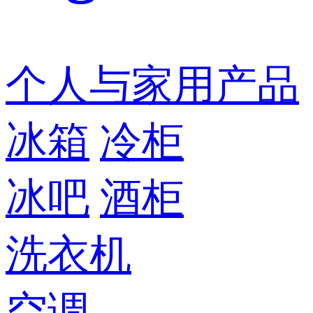
个人与家用产品
冰箱
冷柜
冰吧
酒柜
洗衣机
空调