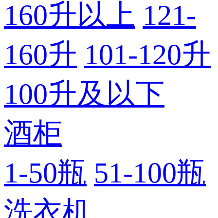
160升以上
121-
160升
101-120升
100升及以下
酒柜
1-50瓶
51-100瓶
洗衣机