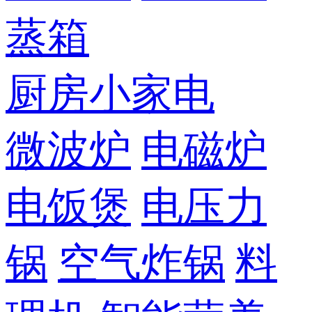
蒸箱
厨房小家电
微波炉
电磁炉
电饭煲
电压力
锅
空气炸锅
料