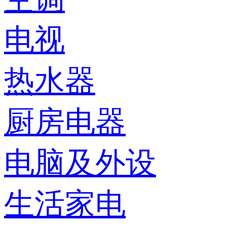
电视
热水器
厨房电器
电脑及外设
生活家电