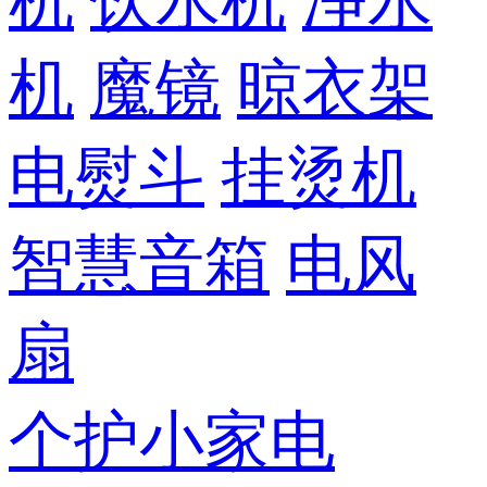
机
饮水机
净水
机
魔镜
晾衣架
电熨斗
挂烫机
智慧音箱
电风
扇
个护小家电