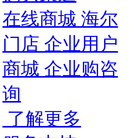
在线商城
海尔
门店
企业用户
商城
企业购咨
询
了解更多