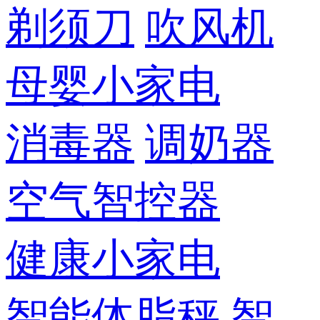
剃须刀
吹风机
母婴小家电
消毒器
调奶器
空气智控器
健康小家电
智能体脂秤
智