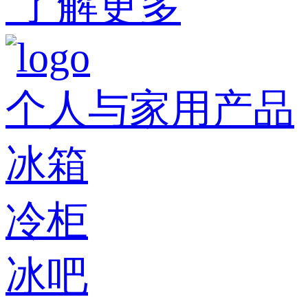
了解更多
个人与家用产品
冰箱
冷柜
冰吧