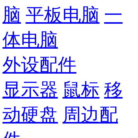
脑
平板电脑
一
体电脑
外设配件
显示器
鼠标
移
动硬盘
周边配