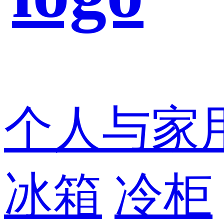
个人与家
冰箱
冷柜