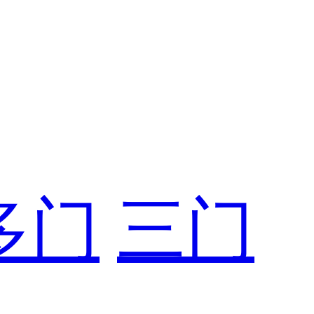
多门
三门