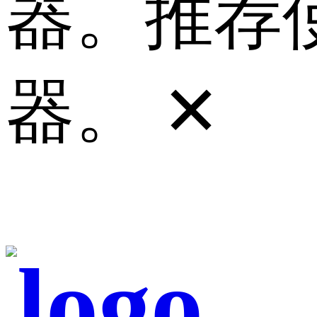
器。推荐使
器。
✕