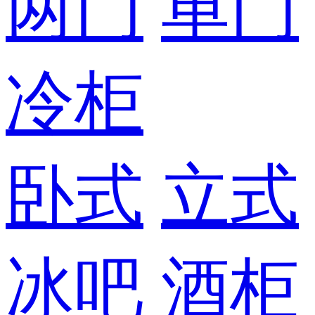
两门
单门
冷柜
卧式
立式
冰吧
酒柜