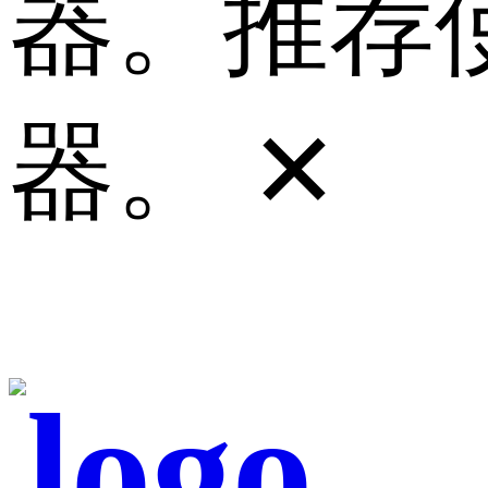
器。推荐使
器。
✕