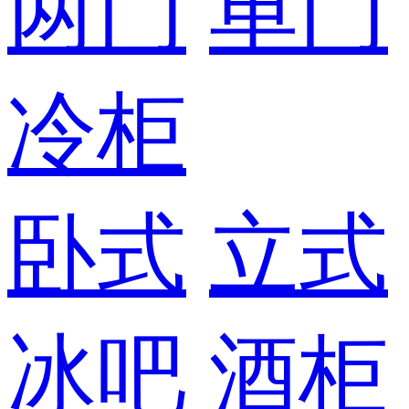
两门
单门
冷柜
卧式
立式
冰吧
酒柜