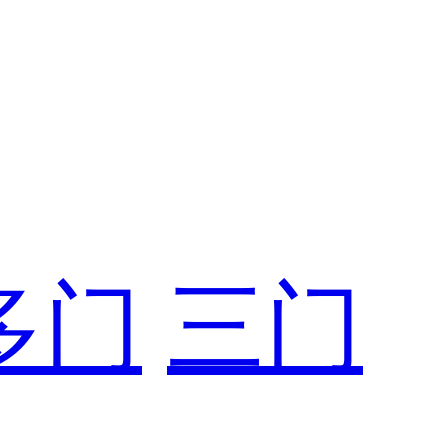
多门
三门