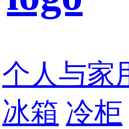
个人与家
冰箱
冷柜