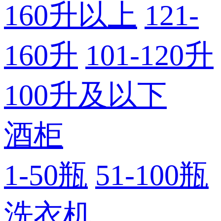
160升以上
121-
160升
101-120升
100升及以下
酒柜
1-50瓶
51-100瓶
洗衣机