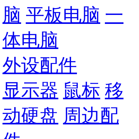
脑
平板电脑
一
体电脑
外设配件
显示器
鼠标
移
动硬盘
周边配