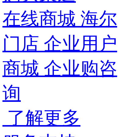
在线商城
海尔
门店
企业用户
商城
企业购咨
询
了解更多