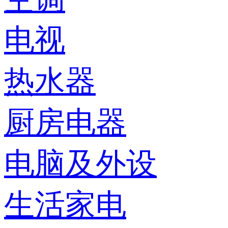
电视
热水器
厨房电器
电脑及外设
生活家电