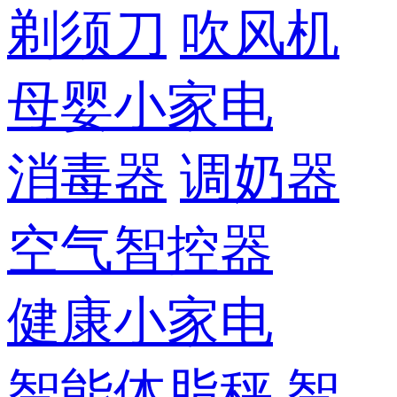
剃须刀
吹风机
母婴小家电
消毒器
调奶器
空气智控器
健康小家电
智能体脂秤
智