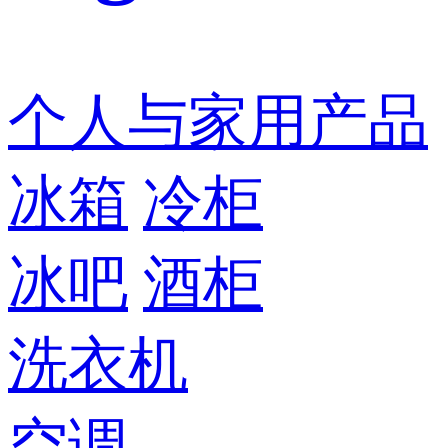
个人与家用产品
冰箱
冷柜
冰吧
酒柜
洗衣机
空调