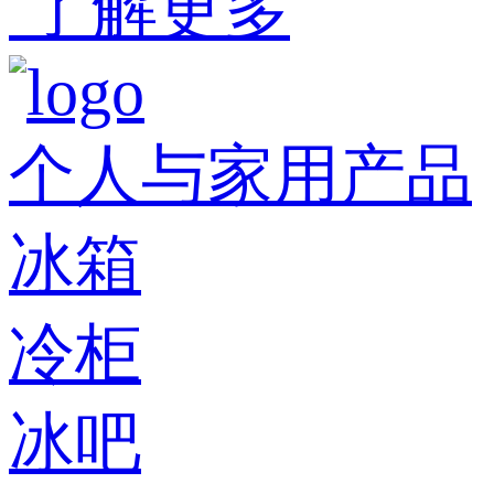
了解更多
个人与家用产品
冰箱
冷柜
冰吧