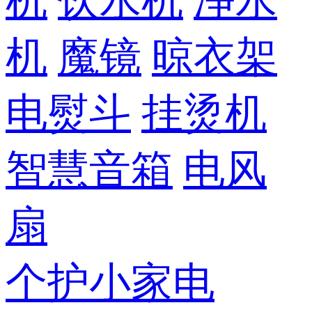
机
饮水机
净水
机
魔镜
晾衣架
电熨斗
挂烫机
智慧音箱
电风
扇
个护小家电