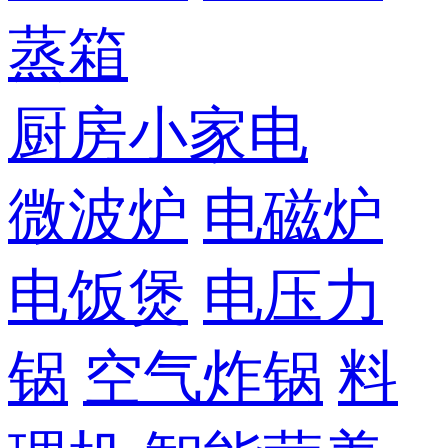
蒸箱
厨房小家电
微波炉
电磁炉
电饭煲
电压力
锅
空气炸锅
料