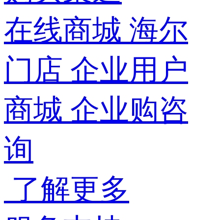
在线商城
海尔
门店
企业用户
商城
企业购咨
询
了解更多