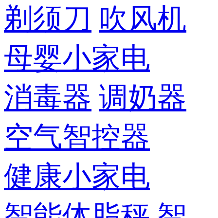
剃须刀
吹风机
母婴小家电
消毒器
调奶器
空气智控器
健康小家电
智能体脂秤
智