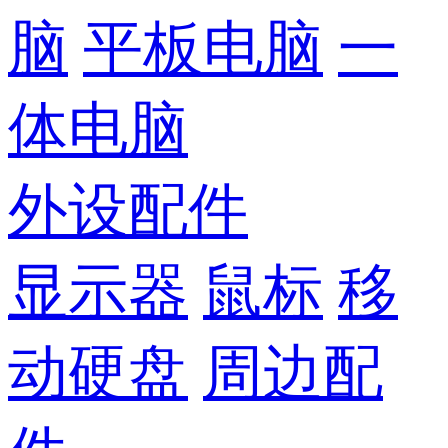
脑
平板电脑
一
体电脑
外设配件
显示器
鼠标
移
动硬盘
周边配