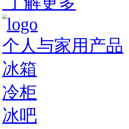
了解更多
个人与家用产品
冰箱
冷柜
冰吧