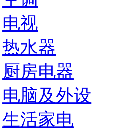
电视
热水器
厨房电器
电脑及外设
生活家电