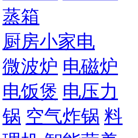
蒸箱
厨房小家电
微波炉
电磁炉
电饭煲
电压力
锅
空气炸锅
料