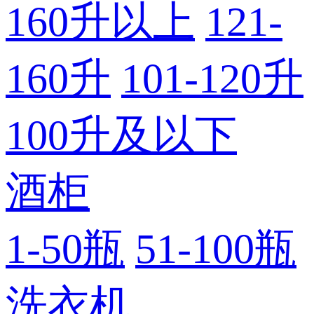
160升以上
121-
160升
101-120升
100升及以下
酒柜
1-50瓶
51-100瓶
洗衣机