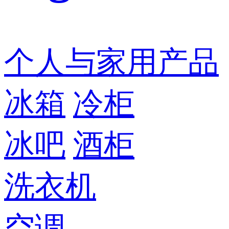
个人与家用产品
冰箱
冷柜
冰吧
酒柜
洗衣机
空调