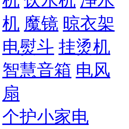
机
饮水机
净水
机
魔镜
晾衣架
电熨斗
挂烫机
智慧音箱
电风
扇
个护小家电