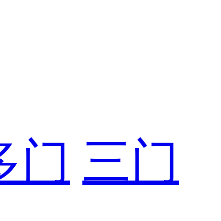
多门
三门