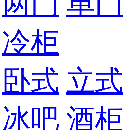
两门
单门
冷柜
卧式
立式
冰吧
酒柜