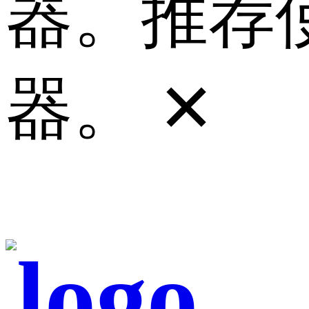
器。推荐使
器。
✕