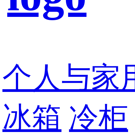
个人与家
冰箱
冷柜