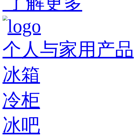
了解更多
个人与家用产品
冰箱
冷柜
冰吧