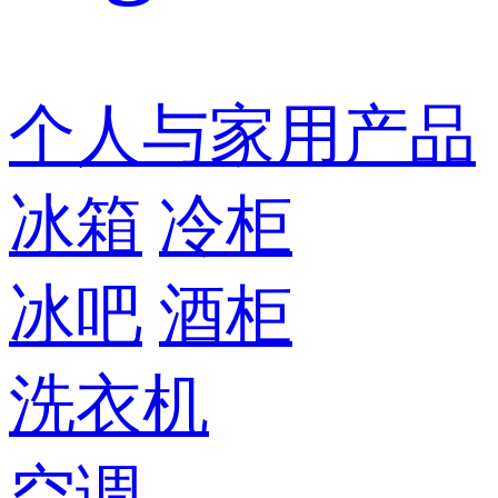
个人与家用产品
冰箱
冷柜
冰吧
酒柜
洗衣机
空调