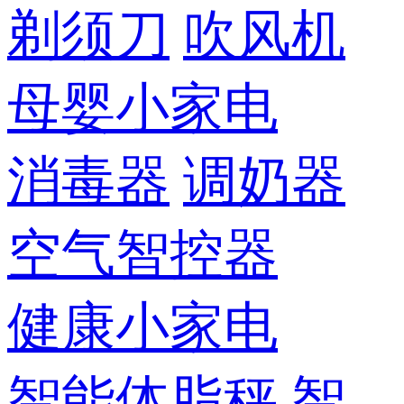
剃须刀
吹风机
母婴小家电
消毒器
调奶器
空气智控器
健康小家电
智能体脂秤
智