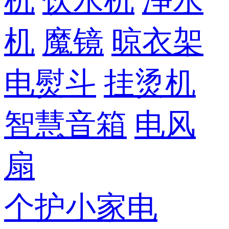
机
饮水机
净水
机
魔镜
晾衣架
电熨斗
挂烫机
智慧音箱
电风
扇
个护小家电