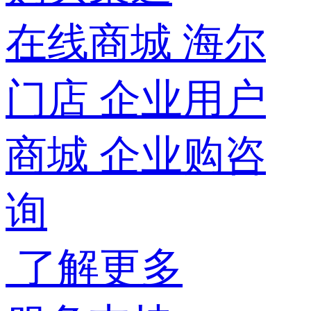
在线商城
海尔
门店
企业用户
商城
企业购咨
询
了解更多