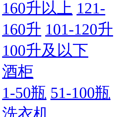
160升以上
121-
160升
101-120升
100升及以下
酒柜
1-50瓶
51-100瓶
洗衣机