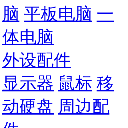
脑
平板电脑
一
体电脑
外设配件
显示器
鼠标
移
动硬盘
周边配