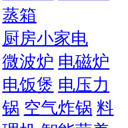
蒸箱
厨房小家电
微波炉
电磁炉
电饭煲
电压力
锅
空气炸锅
料