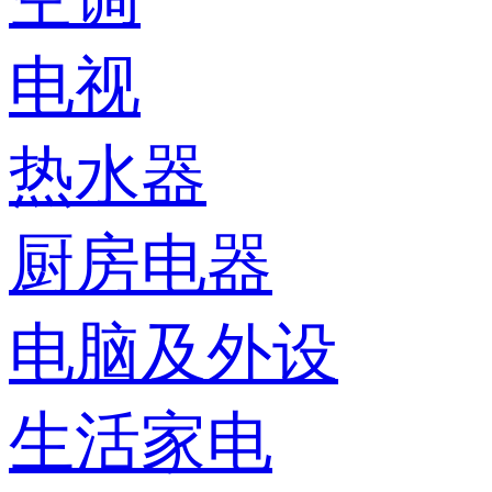
电视
热水器
厨房电器
电脑及外设
生活家电