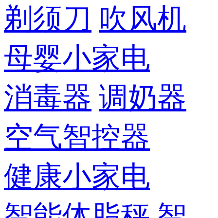
剃须刀
吹风机
母婴小家电
消毒器
调奶器
空气智控器
健康小家电
智能体脂秤
智