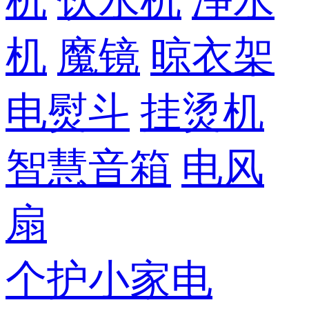
机
饮水机
净水
机
魔镜
晾衣架
电熨斗
挂烫机
智慧音箱
电风
扇
个护小家电