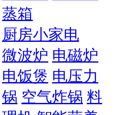
蒸箱
厨房小家电
微波炉
电磁炉
电饭煲
电压力
锅
空气炸锅
料