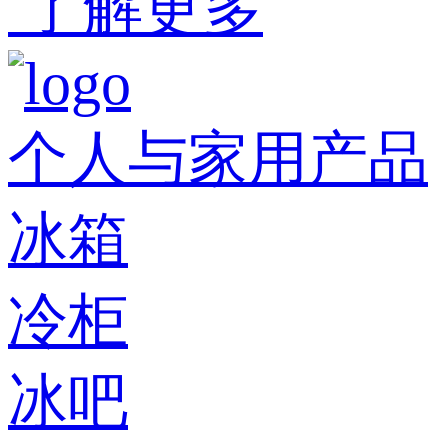
了解更多
个人与家用产品
冰箱
冷柜
冰吧