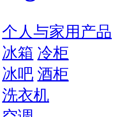
个人与家用产品
冰箱
冷柜
冰吧
酒柜
洗衣机
空调