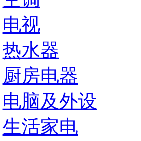
电视
热水器
厨房电器
电脑及外设
生活家电