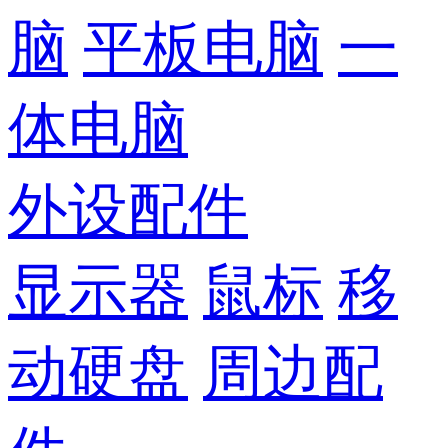
脑
平板电脑
一
体电脑
外设配件
显示器
鼠标
移
动硬盘
周边配