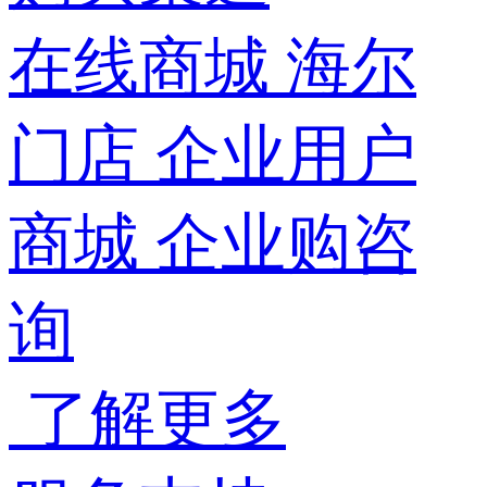
在线商城
海尔
门店
企业用户
商城
企业购咨
询
了解更多