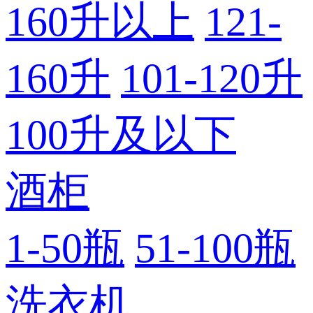
160升以上
121-
160升
101-120升
100升及以下
酒柜
1-50瓶
51-100瓶
洗衣机