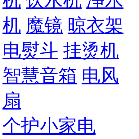
机
饮水机
净水
机
魔镜
晾衣架
电熨斗
挂烫机
智慧音箱
电风
扇
个护小家电