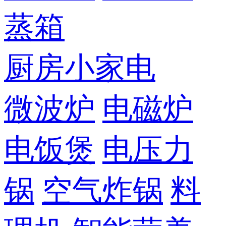
蒸箱
厨房小家电
微波炉
电磁炉
电饭煲
电压力
锅
空气炸锅
料