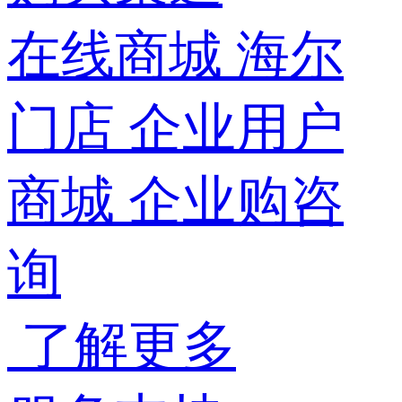
在线商城
海尔
门店
企业用户
商城
企业购咨
询
了解更多