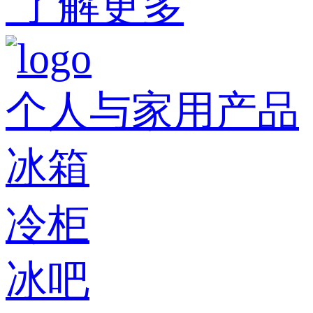
了解更多
个人与家用产品
冰箱
冷柜
冰吧