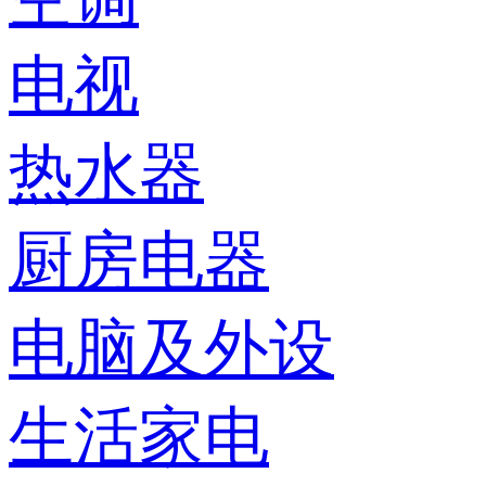
电视
热水器
厨房电器
电脑及外设
生活家电