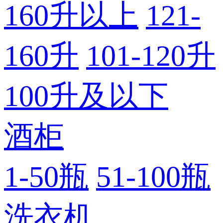
160升以上
121-
160升
101-120升
100升及以下
酒柜
1-50瓶
51-100瓶
洗衣机