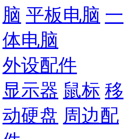
脑
平板电脑
一
体电脑
外设配件
显示器
鼠标
移
动硬盘
周边配