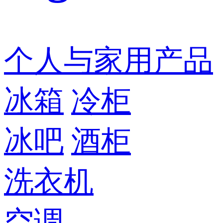
个人与家用产品
冰箱
冷柜
冰吧
酒柜
洗衣机
空调