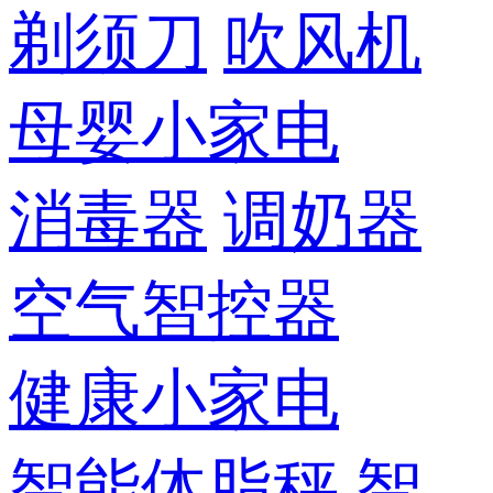
剃须刀
吹风机
母婴小家电
消毒器
调奶器
空气智控器
健康小家电
智能体脂秤
智