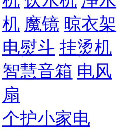
机
饮水机
净水
机
魔镜
晾衣架
电熨斗
挂烫机
智慧音箱
电风
扇
个护小家电