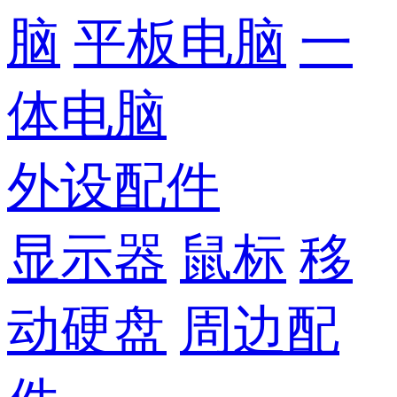
脑
平板电脑
一
体电脑
外设配件
显示器
鼠标
移
动硬盘
周边配