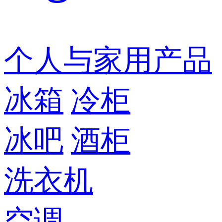
个人与家用产品
冰箱
冷柜
冰吧
酒柜
洗衣机
空调