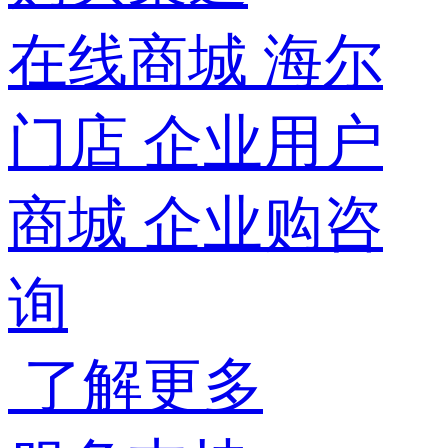
在线商城
海尔
门店
企业用户
商城
企业购咨
询
了解更多