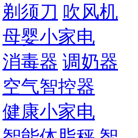
剃须刀
吹风机
母婴小家电
消毒器
调奶器
空气智控器
健康小家电
智能体脂秤
智