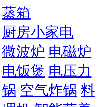
蒸箱
厨房小家电
微波炉
电磁炉
电饭煲
电压力
锅
空气炸锅
料