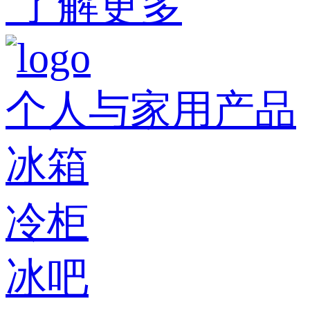
了解更多
个人与家用产品
冰箱
冷柜
冰吧