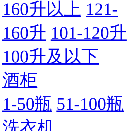
160升以上
121-
160升
101-120升
100升及以下
酒柜
1-50瓶
51-100瓶
洗衣机