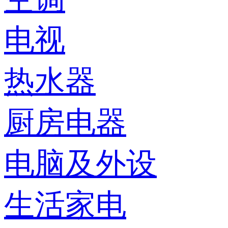
电视
热水器
厨房电器
电脑及外设
生活家电