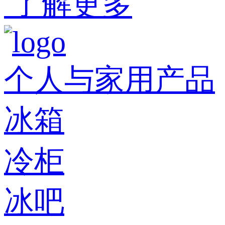
了解更多
个人与家用产品
冰箱
冷柜
冰吧