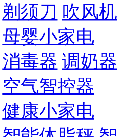
剃须刀
吹风机
母婴小家电
消毒器
调奶器
空气智控器
健康小家电
智能体脂秤
智