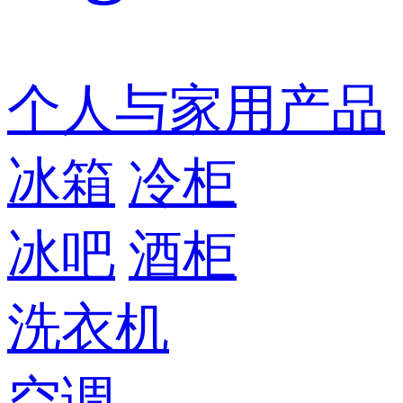
个人与家用产品
冰箱
冷柜
冰吧
酒柜
洗衣机
空调