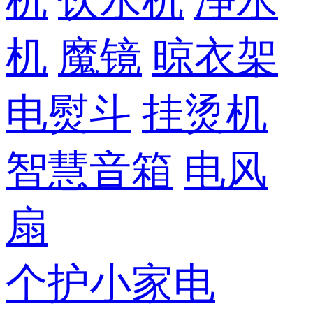
机
饮水机
净水
机
魔镜
晾衣架
电熨斗
挂烫机
智慧音箱
电风
扇
个护小家电