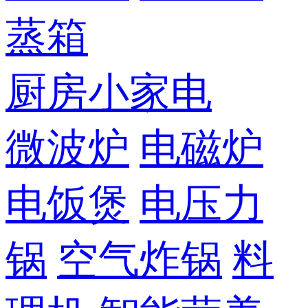
蒸箱
厨房小家电
微波炉
电磁炉
电饭煲
电压力
锅
空气炸锅
料