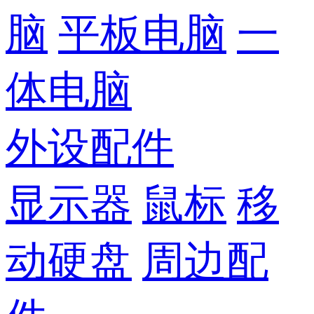
脑
平板电脑
一
体电脑
外设配件
显示器
鼠标
移
动硬盘
周边配