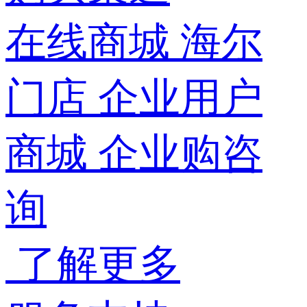
在线商城
海尔
门店
企业用户
商城
企业购咨
询
了解更多