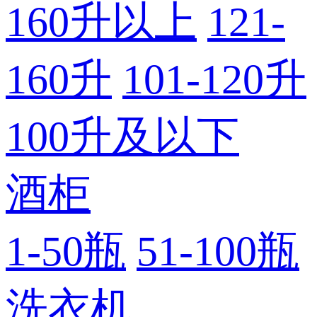
160升以上
121-
160升
101-120升
100升及以下
酒柜
1-50瓶
51-100瓶
洗衣机