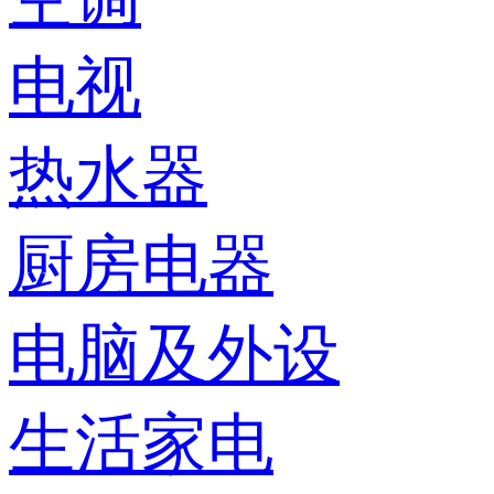
电视
热水器
厨房电器
电脑及外设
生活家电