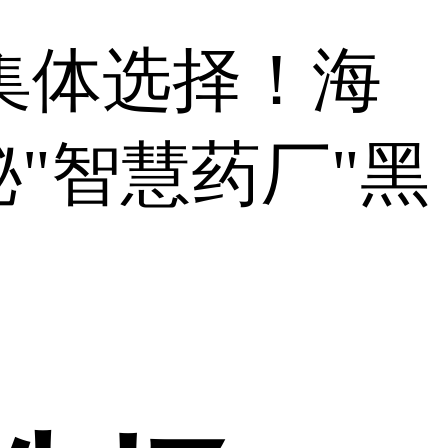
集体选择！海
"智慧药厂"黑