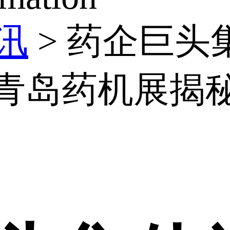
讯
>
药企巨头
青岛药机展揭秘