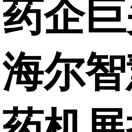
药企巨
海尔智
药机展