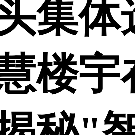
头集体
慧楼宇
揭秘"