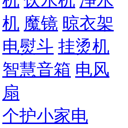
机
饮水机
净水
机
魔镜
晾衣架
电熨斗
挂烫机
智慧音箱
电风
扇
个护小家电