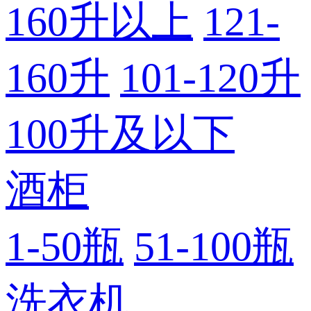
160升以上
121-
160升
101-120升
100升及以下
酒柜
1-50瓶
51-100瓶
洗衣机