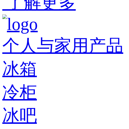
了解更多
个人与家用产品
冰箱
冷柜
冰吧