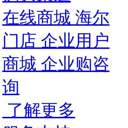
在线商城
海尔
门店
企业用户
商城
企业购咨
询
了解更多