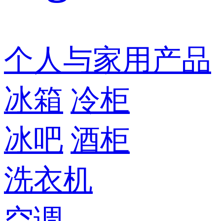
个人与家用产品
冰箱
冷柜
冰吧
酒柜
洗衣机
空调