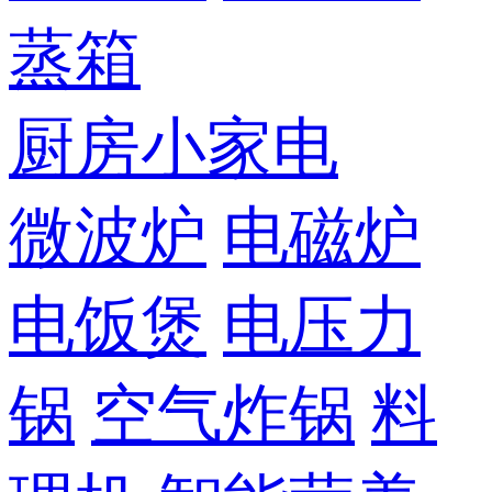
蒸箱
厨房小家电
微波炉
电磁炉
电饭煲
电压力
锅
空气炸锅
料