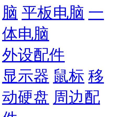
脑
平板电脑
一
体电脑
外设配件
显示器
鼠标
移
动硬盘
周边配