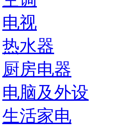
电视
热水器
厨房电器
电脑及外设
生活家电