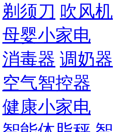
剃须刀
吹风机
母婴小家电
消毒器
调奶器
空气智控器
健康小家电
智能体脂秤
智