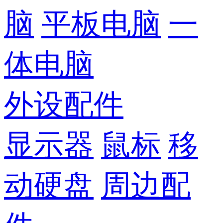
脑
平板电脑
一
体电脑
外设配件
显示器
鼠标
移
动硬盘
周边配