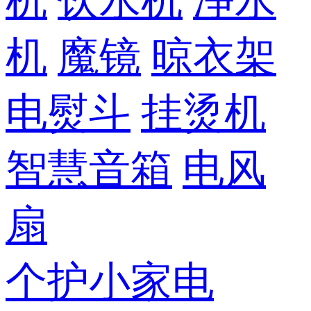
机
饮水机
净水
机
魔镜
晾衣架
电熨斗
挂烫机
智慧音箱
电风
扇
个护小家电