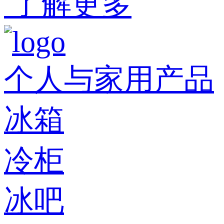
了解更多
个人与家用产品
冰箱
冷柜
冰吧