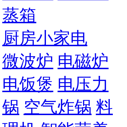
蒸箱
厨房小家电
微波炉
电磁炉
电饭煲
电压力
锅
空气炸锅
料