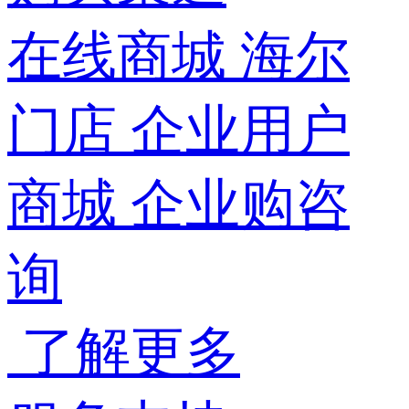
在线商城
海尔
门店
企业用户
商城
企业购咨
询
了解更多