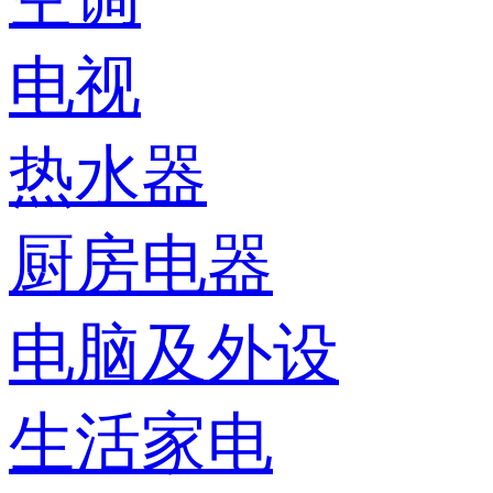
电视
热水器
厨房电器
电脑及外设
生活家电