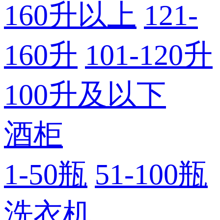
160升以上
121-
160升
101-120升
100升及以下
酒柜
1-50瓶
51-100瓶
洗衣机