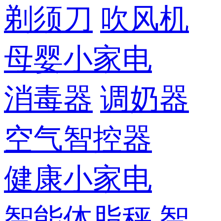
剃须刀
吹风机
母婴小家电
消毒器
调奶器
空气智控器
健康小家电
智能体脂秤
智