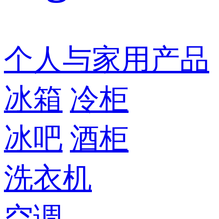
个人与家用产品
冰箱
冷柜
冰吧
酒柜
洗衣机
空调