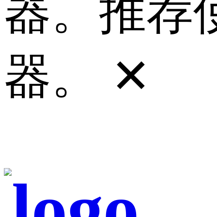
器。推荐使
器。
✕