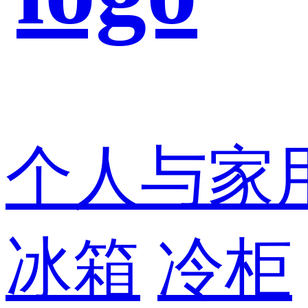
个人与家
冰箱
冷柜