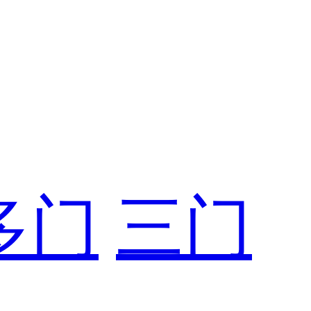
多门
三门