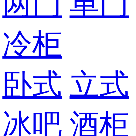
两门
单门
冷柜
卧式
立式
冰吧
酒柜