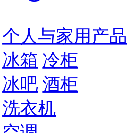
个人与家用产品
冰箱
冷柜
冰吧
酒柜
洗衣机
空调