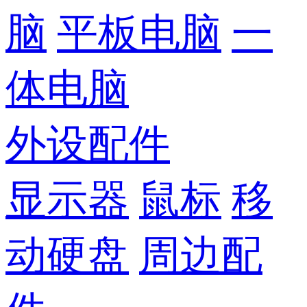
脑
平板电脑
一
体电脑
外设配件
显示器
鼠标
移
动硬盘
周边配