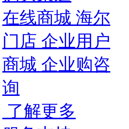
在线商城
海尔
门店
企业用户
商城
企业购咨
询
了解更多