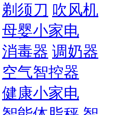
剃须刀
吹风机
母婴小家电
消毒器
调奶器
空气智控器
健康小家电
智能体脂秤
智