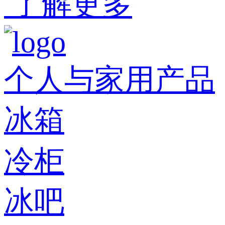
了解更多
个人与家用产品
冰箱
冷柜
冰吧