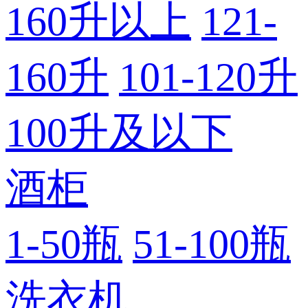
160升以上
121-
160升
101-120升
100升及以下
酒柜
1-50瓶
51-100瓶
洗衣机