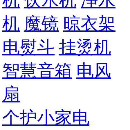
机
饮水机
净水
机
魔镜
晾衣架
电熨斗
挂烫机
智慧音箱
电风
扇
个护小家电