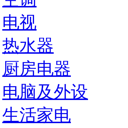
电视
热水器
厨房电器
电脑及外设
生活家电