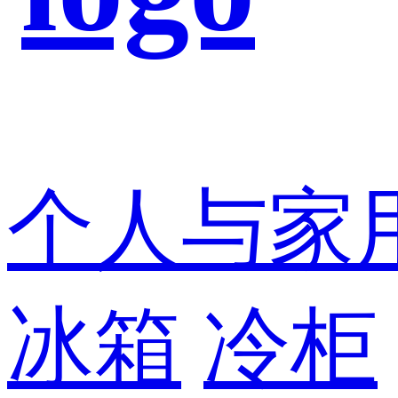
个人与家
冰箱
冷柜