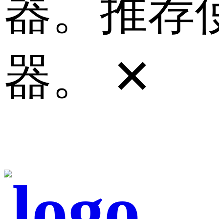
器。推荐使
器。
✕