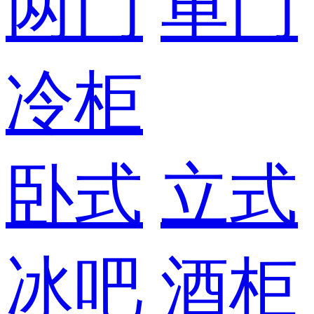
两门
单门
冷柜
卧式
立式
冰吧
酒柜