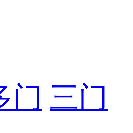
多门
三门