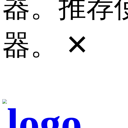
器。推荐使
器。
✕