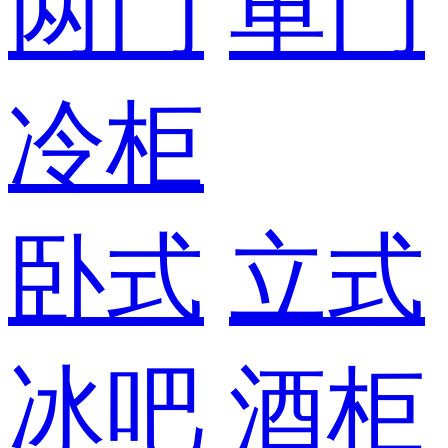
两门
单门
冷柜
卧式
立式
冰吧
酒柜