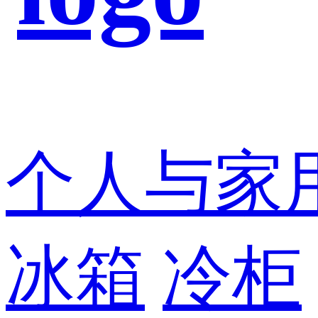
个人与家
冰箱
冷柜