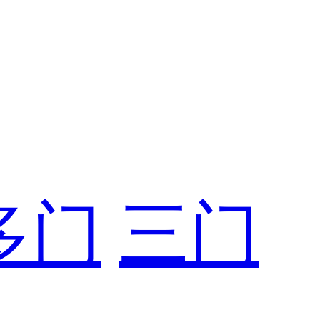
多门
三门