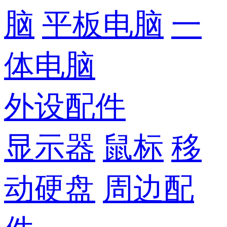
脑
平板电脑
一
体电脑
外设配件
显示器
鼠标
移
动硬盘
周边配