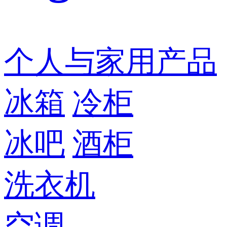
个人与家用产品
冰箱
冷柜
冰吧
酒柜
洗衣机
空调