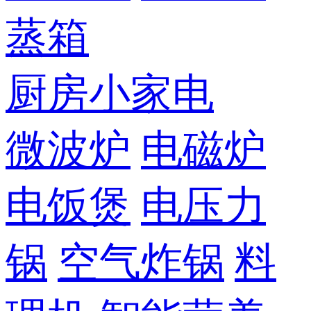
蒸箱
厨房小家电
微波炉
电磁炉
电饭煲
电压力
锅
空气炸锅
料