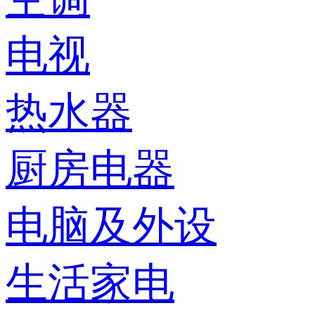
电视
热水器
厨房电器
电脑及外设
生活家电