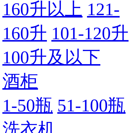
160升以上
121-
160升
101-120升
100升及以下
酒柜
1-50瓶
51-100瓶
洗衣机