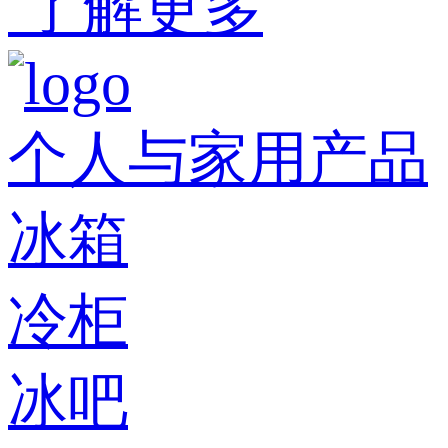
了解更多
个人与家用产品
冰箱
冷柜
冰吧