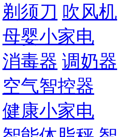
剃须刀
吹风机
母婴小家电
消毒器
调奶器
空气智控器
健康小家电
智能体脂秤
智