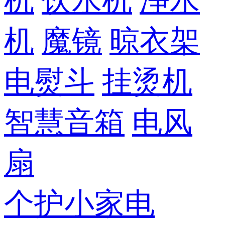
机
饮水机
净水
机
魔镜
晾衣架
电熨斗
挂烫机
智慧音箱
电风
扇
个护小家电