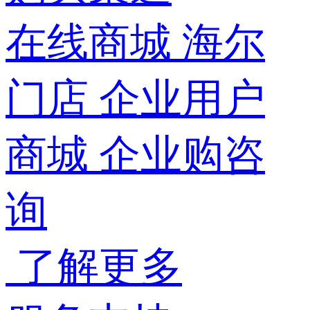
在线商城
海尔
门店
企业用户
商城
企业购咨
询
了解更多