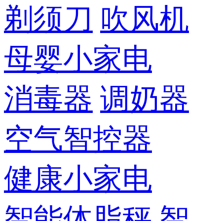
剃须刀
吹风机
母婴小家电
消毒器
调奶器
空气智控器
健康小家电
智能体脂秤
智