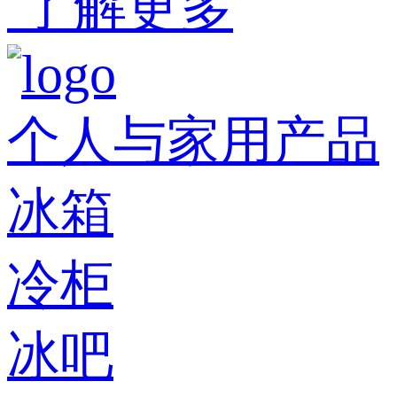
了解更多
个人与家用产品
冰箱
冷柜
冰吧