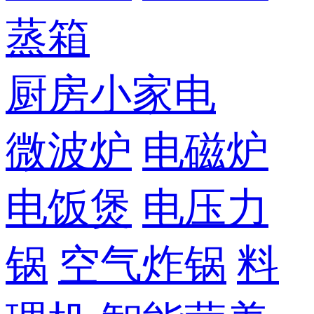
蒸箱
厨房小家电
微波炉
电磁炉
电饭煲
电压力
锅
空气炸锅
料