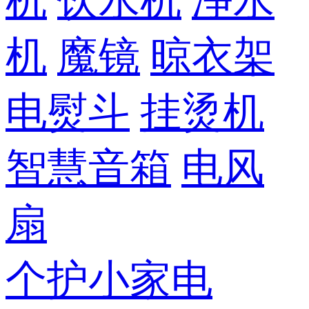
机
饮水机
净水
机
魔镜
晾衣架
电熨斗
挂烫机
智慧音箱
电风
扇
个护小家电