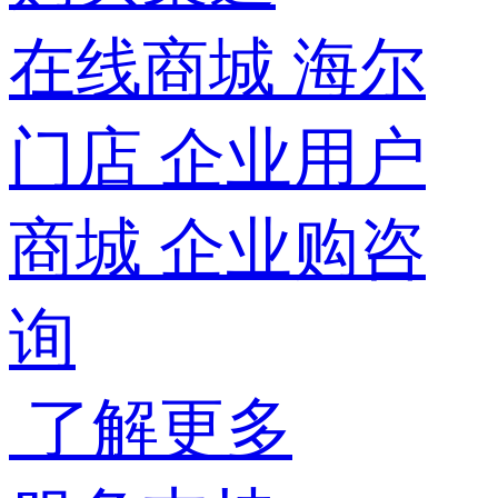
在线商城
海尔
门店
企业用户
商城
企业购咨
询
了解更多