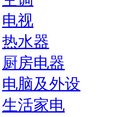
电视
热水器
厨房电器
电脑及外设
生活家电