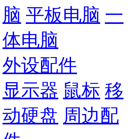
脑
平板电脑
一
体电脑
外设配件
显示器
鼠标
移
动硬盘
周边配