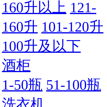
160升以上
121-
160升
101-120升
100升及以下
酒柜
1-50瓶
51-100瓶
洗衣机