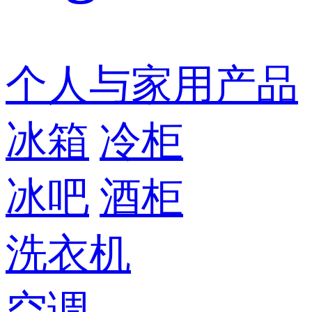
个人与家用产品
冰箱
冷柜
冰吧
酒柜
洗衣机
空调