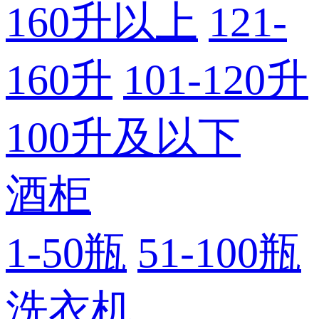
160升以上
121-
160升
101-120升
100升及以下
酒柜
1-50瓶
51-100瓶
洗衣机