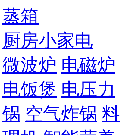
蒸箱
厨房小家电
微波炉
电磁炉
电饭煲
电压力
锅
空气炸锅
料