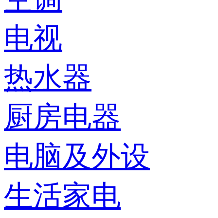
电视
热水器
厨房电器
电脑及外设
生活家电