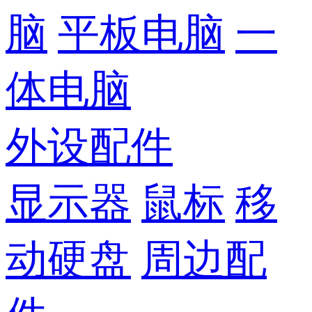
脑
平板电脑
一
体电脑
外设配件
显示器
鼠标
移
动硬盘
周边配