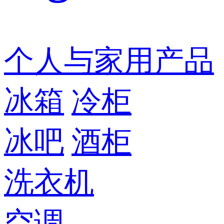
个人与家用产品
冰箱
冷柜
冰吧
酒柜
洗衣机
空调