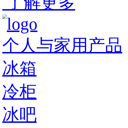
了解更多
个人与家用产品
冰箱
冷柜
冰吧