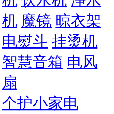
机
饮水机
净水
机
魔镜
晾衣架
电熨斗
挂烫机
智慧音箱
电风
扇
个护小家电