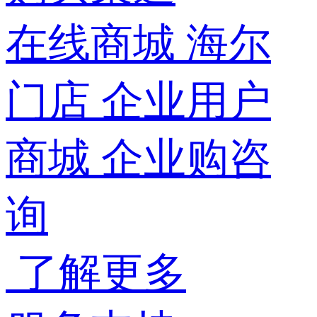
在线商城
海尔
门店
企业用户
商城
企业购咨
询
了解更多