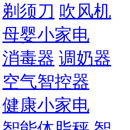
剃须刀
吹风机
母婴小家电
消毒器
调奶器
空气智控器
健康小家电
智能体脂秤
智