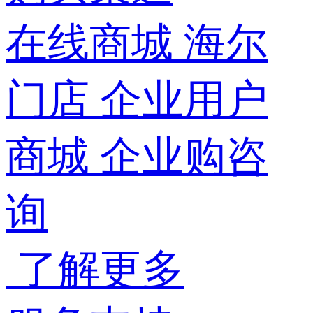
在线商城
海尔
门店
企业用户
商城
企业购咨
询
了解更多