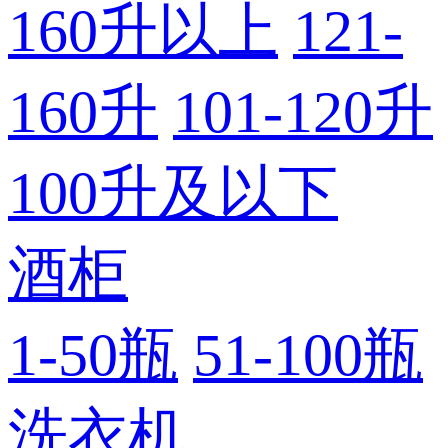
160升以上
121-
160升
101-120升
100升及以下
酒柜
1-50瓶
51-100瓶
洗衣机