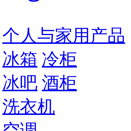
个人与家用产品
冰箱
冷柜
冰吧
酒柜
洗衣机
空调