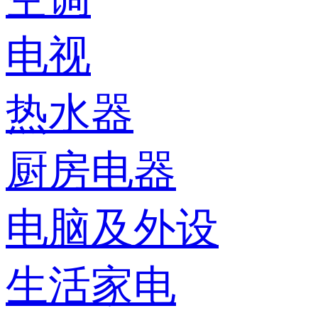
电视
热水器
厨房电器
电脑及外设
生活家电