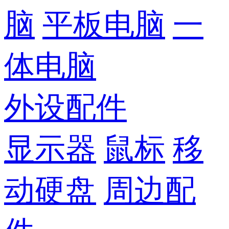
脑
平板电脑
一
体电脑
外设配件
显示器
鼠标
移
动硬盘
周边配