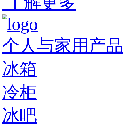
了解更多
个人与家用产品
冰箱
冷柜
冰吧