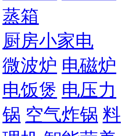
蒸箱
厨房小家电
微波炉
电磁炉
电饭煲
电压力
锅
空气炸锅
料