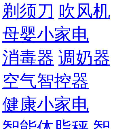
剃须刀
吹风机
母婴小家电
消毒器
调奶器
空气智控器
健康小家电
智能体脂秤
智