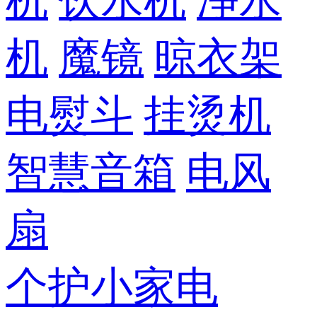
机
饮水机
净水
机
魔镜
晾衣架
电熨斗
挂烫机
智慧音箱
电风
扇
个护小家电