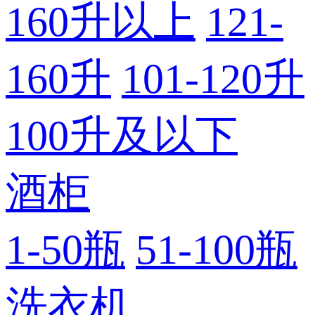
160升以上
121-
160升
101-120升
100升及以下
酒柜
1-50瓶
51-100瓶
洗衣机