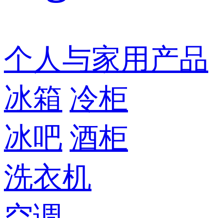
个人与家用产品
冰箱
冷柜
冰吧
酒柜
洗衣机
空调