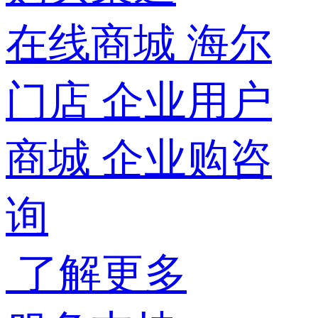
在线商城
海尔
门店
企业用户
商城
企业购咨
询
了解更多