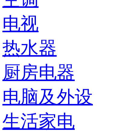
电视
热水器
厨房电器
电脑及外设
生活家电