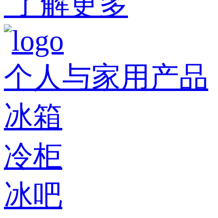
了解更多
个人与家用产品
冰箱
冷柜
冰吧