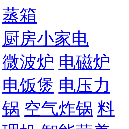
蒸箱
厨房小家电
微波炉
电磁炉
电饭煲
电压力
锅
空气炸锅
料