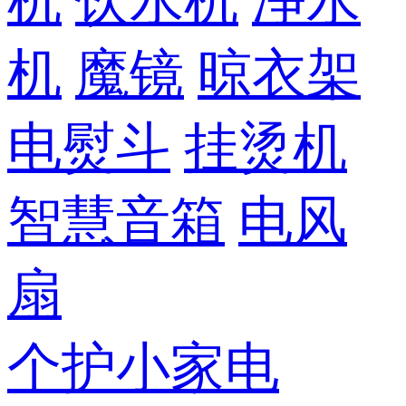
机
饮水机
净水
机
魔镜
晾衣架
电熨斗
挂烫机
智慧音箱
电风
扇
个护小家电