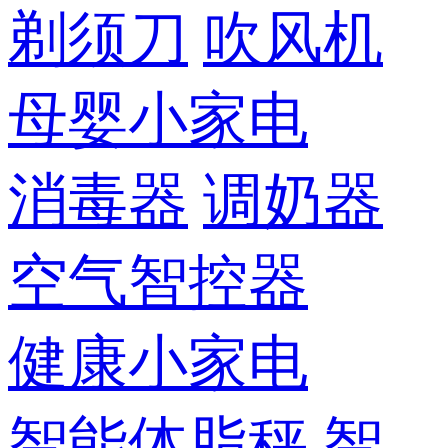
剃须刀
吹风机
母婴小家电
消毒器
调奶器
空气智控器
健康小家电
智能体脂秤
智