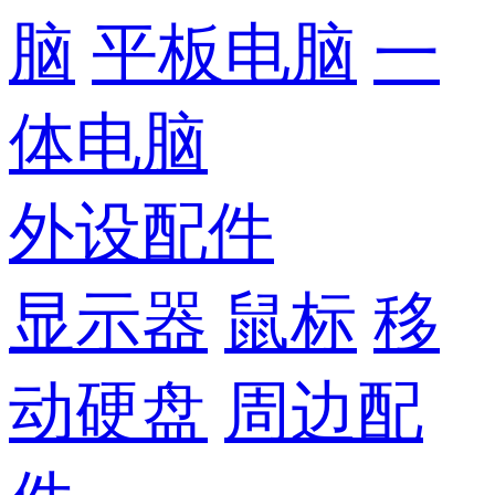
脑
平板电脑
一
体电脑
外设配件
显示器
鼠标
移
动硬盘
周边配