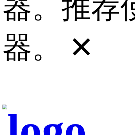
器。推荐使
器。
✕