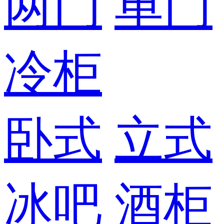
两门
单门
冷柜
卧式
立式
冰吧
酒柜