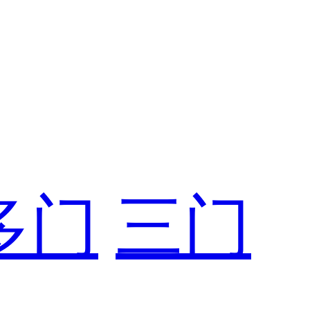
多门
三门