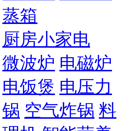
蒸箱
厨房小家电
微波炉
电磁炉
电饭煲
电压力
锅
空气炸锅
料