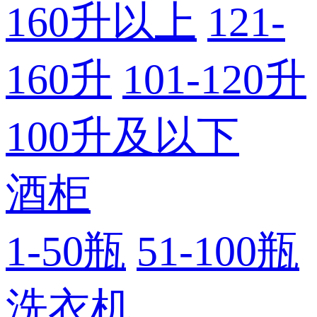
160升以上
121-
160升
101-120升
100升及以下
酒柜
1-50瓶
51-100瓶
洗衣机