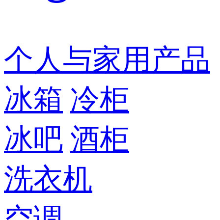
个人与家用产品
冰箱
冷柜
冰吧
酒柜
洗衣机
空调