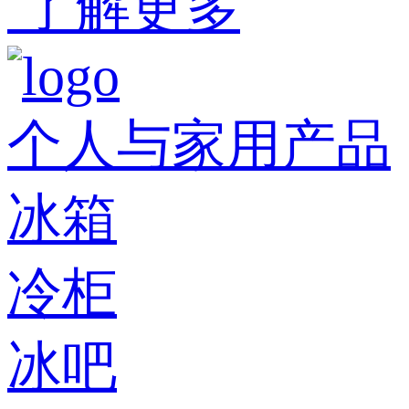
了解更多
个人与家用产品
冰箱
冷柜
冰吧