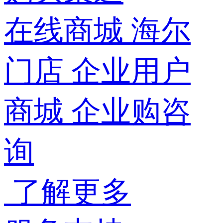
在线商城
海尔
门店
企业用户
商城
企业购咨
询
了解更多