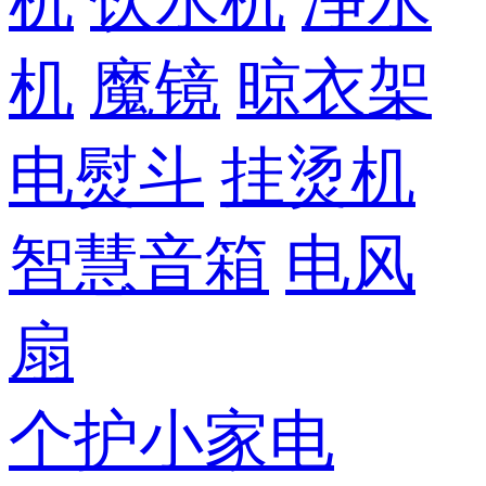
机
饮水机
净水
机
魔镜
晾衣架
电熨斗
挂烫机
智慧音箱
电风
扇
个护小家电