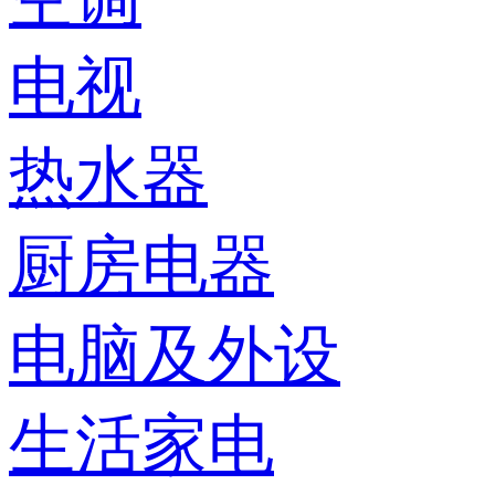
电视
热水器
厨房电器
电脑及外设
生活家电