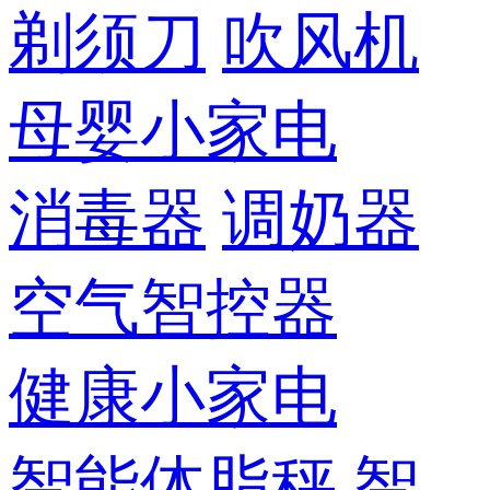
剃须刀
吹风机
母婴小家电
消毒器
调奶器
空气智控器
健康小家电
智能体脂秤
智