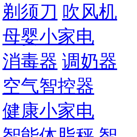
剃须刀
吹风机
母婴小家电
消毒器
调奶器
空气智控器
健康小家电
智能体脂秤
智