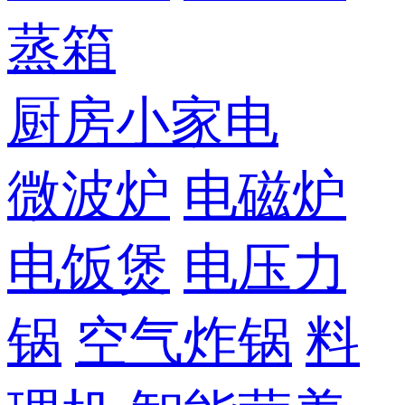
蒸箱
厨房小家电
微波炉
电磁炉
电饭煲
电压力
锅
空气炸锅
料