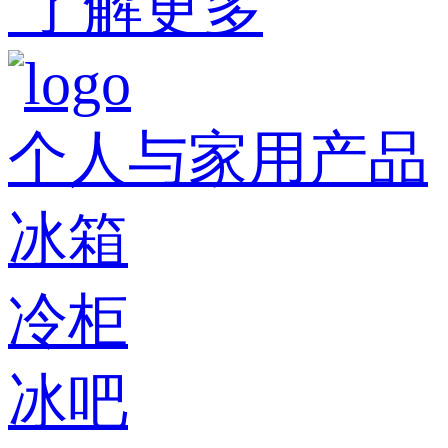
了解更多
个人与家用产品
冰箱
冷柜
冰吧