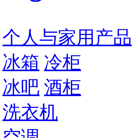
个人与家用产品
冰箱
冷柜
冰吧
酒柜
洗衣机
空调