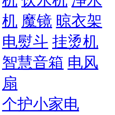
机
饮水机
净水
机
魔镜
晾衣架
电熨斗
挂烫机
智慧音箱
电风
扇
个护小家电