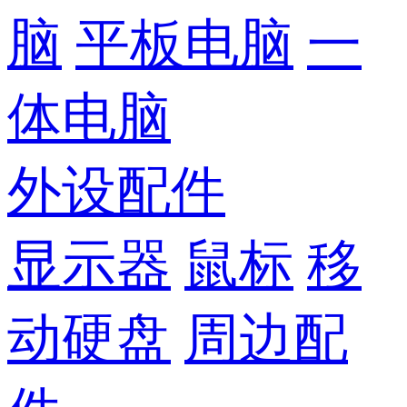
脑
平板电脑
一
体电脑
外设配件
显示器
鼠标
移
动硬盘
周边配