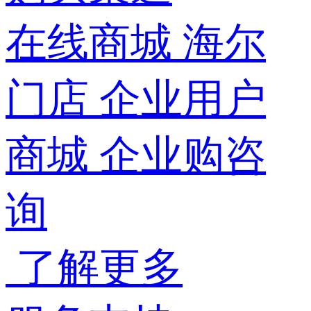
在线商城
海尔
门店
企业用户
商城
企业购咨
询
了解更多