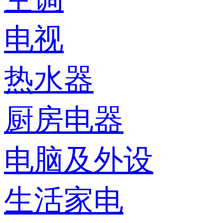
电视
热水器
厨房电器
电脑及外设
生活家电