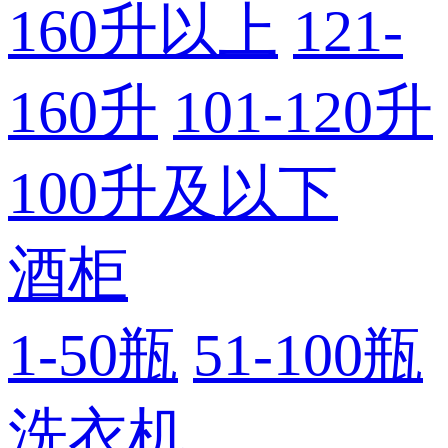
160升以上
121-
160升
101-120升
100升及以下
酒柜
1-50瓶
51-100瓶
洗衣机