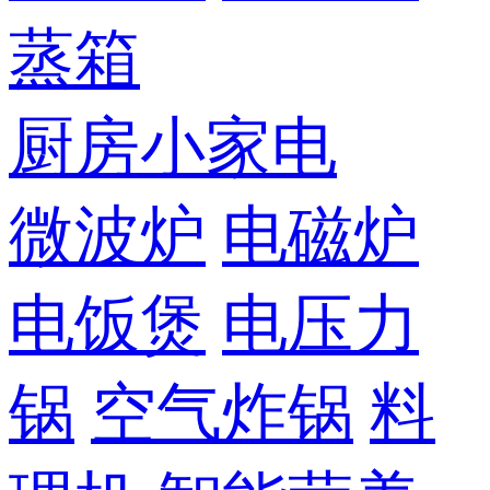
蒸箱
厨房小家电
微波炉
电磁炉
电饭煲
电压力
锅
空气炸锅
料