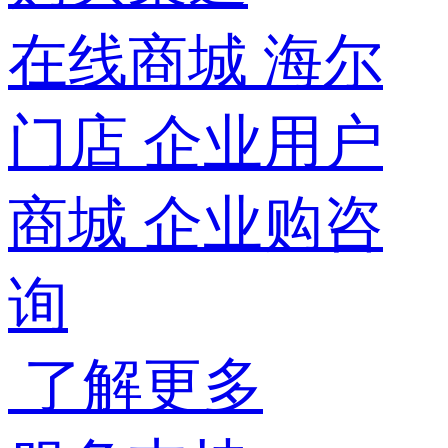
在线商城
海尔
门店
企业用户
商城
企业购咨
询
了解更多