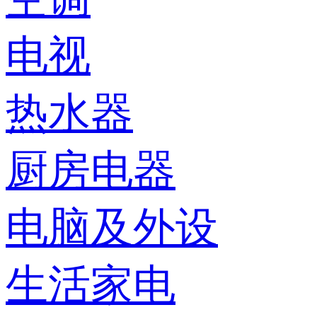
电视
热水器
厨房电器
电脑及外设
生活家电