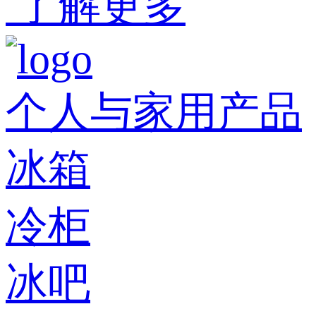
了解更多
个人与家用产品
冰箱
冷柜
冰吧