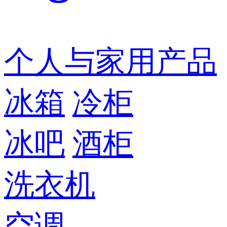
个人与家用产品
冰箱
冷柜
冰吧
酒柜
洗衣机
空调