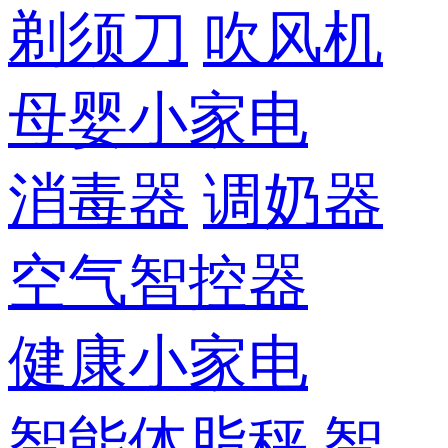
剃须刀
吹风机
母婴小家电
消毒器
调奶器
空气智控器
健康小家电
智能体脂秤
智