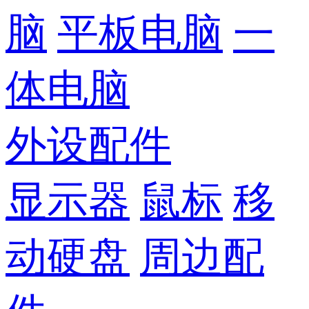
脑
平板电脑
一
体电脑
外设配件
显示器
鼠标
移
动硬盘
周边配