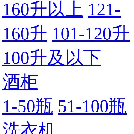
160升以上
121-
160升
101-120升
100升及以下
酒柜
1-50瓶
51-100瓶
洗衣机