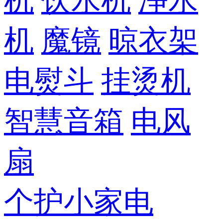
机
饮水机
净水
机
魔镜
晾衣架
电熨斗
挂烫机
智慧音箱
电风
扇
个护小家电