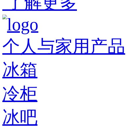
了解更多
个人与家用产品
冰箱
冷柜
冰吧