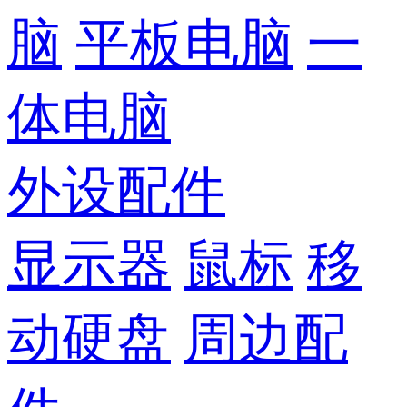
脑
平板电脑
一
体电脑
外设配件
显示器
鼠标
移
动硬盘
周边配