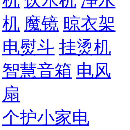
机
饮水机
净水
机
魔镜
晾衣架
电熨斗
挂烫机
智慧音箱
电风
扇
个护小家电