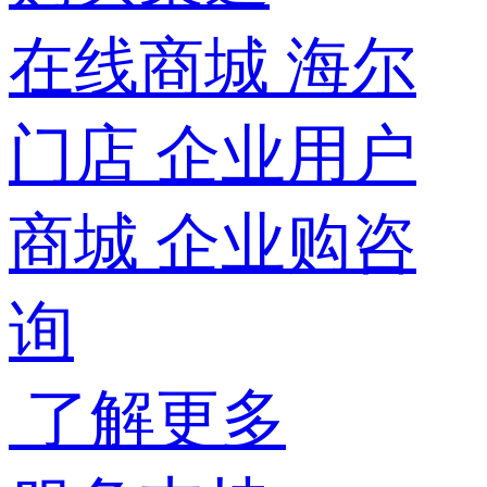
在线商城
海尔
门店
企业用户
商城
企业购咨
询
了解更多