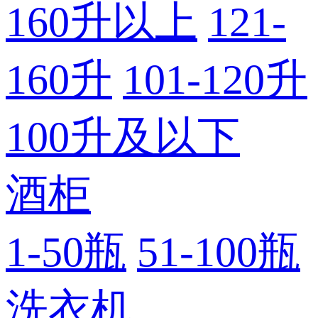
160升以上
121-
160升
101-120升
100升及以下
酒柜
1-50瓶
51-100瓶
洗衣机