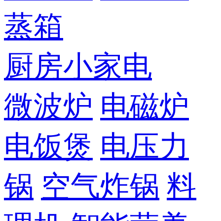
蒸箱
厨房小家电
微波炉
电磁炉
电饭煲
电压力
锅
空气炸锅
料