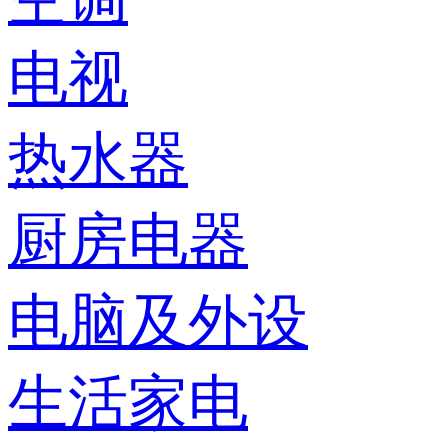
电视
热水器
厨房电器
电脑及外设
生活家电