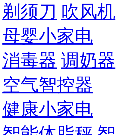
剃须刀
吹风机
母婴小家电
消毒器
调奶器
空气智控器
健康小家电
智能体脂秤
智