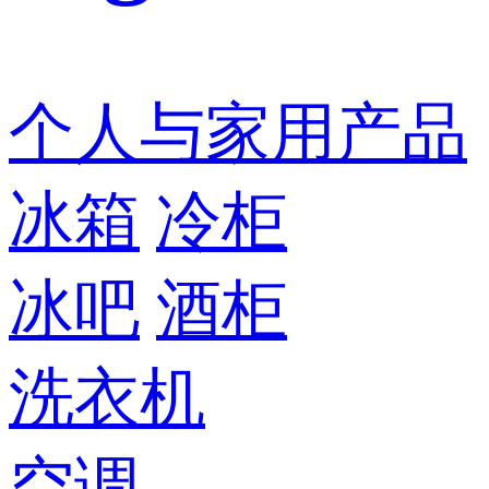
个人与家用产品
冰箱
冷柜
冰吧
酒柜
洗衣机
空调