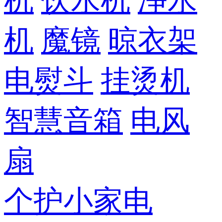
机
饮水机
净水
机
魔镜
晾衣架
电熨斗
挂烫机
智慧音箱
电风
扇
个护小家电