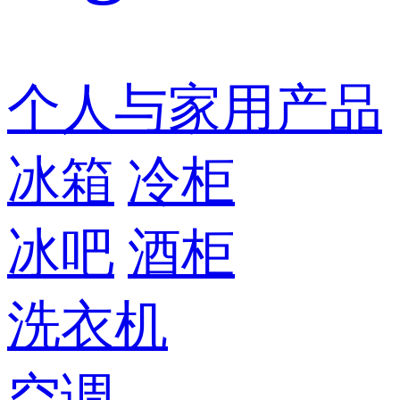
个人与家用产品
冰箱
冷柜
冰吧
酒柜
洗衣机
空调