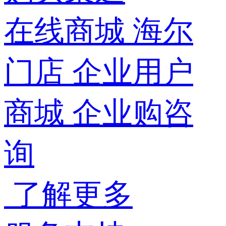
在线商城
海尔
门店
企业用户
商城
企业购咨
询
了解更多