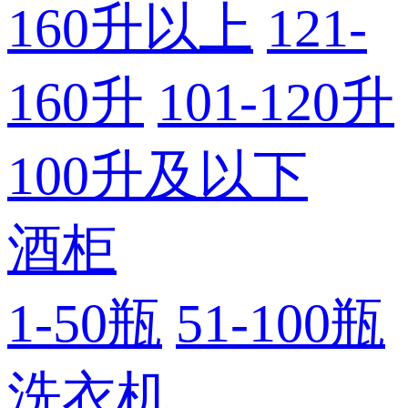
160升以上
121-
160升
101-120升
100升及以下
酒柜
1-50瓶
51-100瓶
洗衣机