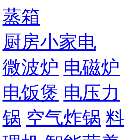
蒸箱
厨房小家电
微波炉
电磁炉
电饭煲
电压力
锅
空气炸锅
料