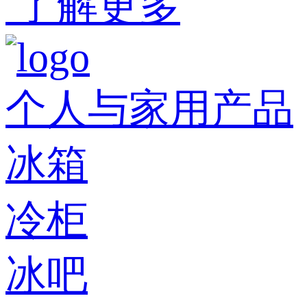
了解更多
个人与家用产品
冰箱
冷柜
冰吧