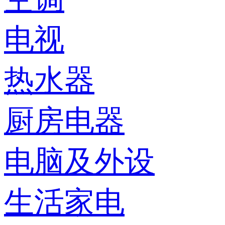
电视
热水器
厨房电器
电脑及外设
生活家电