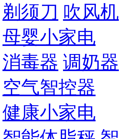
剃须刀
吹风机
母婴小家电
消毒器
调奶器
空气智控器
健康小家电
智能体脂秤
智