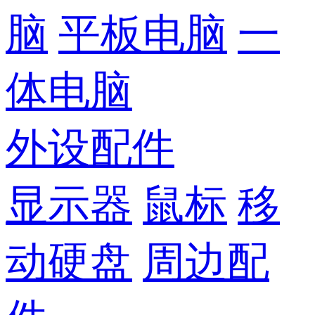
脑
平板电脑
一
体电脑
外设配件
显示器
鼠标
移
动硬盘
周边配