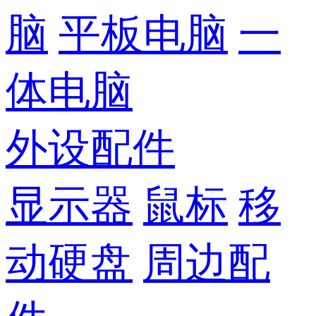
脑
平板电脑
一
体电脑
外设配件
显示器
鼠标
移
动硬盘
周边配