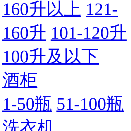
160升以上
121-
160升
101-120升
100升及以下
酒柜
1-50瓶
51-100瓶
洗衣机