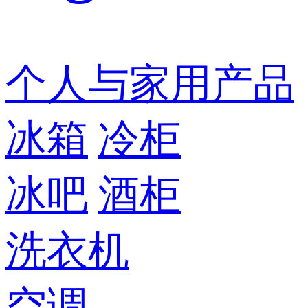
个人与家用产品
冰箱
冷柜
冰吧
酒柜
洗衣机
空调