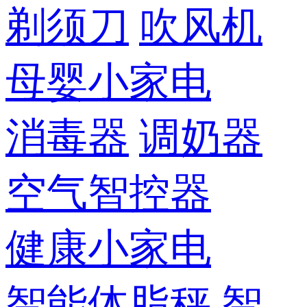
剃须刀
吹风机
母婴小家电
消毒器
调奶器
空气智控器
健康小家电
智能体脂秤
智