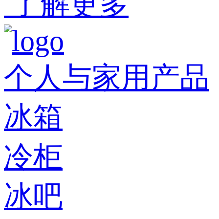
了解更多
个人与家用产品
冰箱
冷柜
冰吧