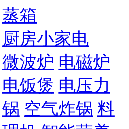
蒸箱
厨房小家电
微波炉
电磁炉
电饭煲
电压力
锅
空气炸锅
料