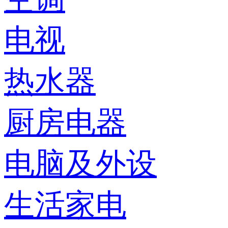
电视
热水器
厨房电器
电脑及外设
生活家电