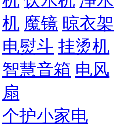
机
饮水机
净水
机
魔镜
晾衣架
电熨斗
挂烫机
智慧音箱
电风
扇
个护小家电