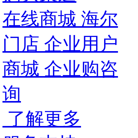
在线商城
海尔
门店
企业用户
商城
企业购咨
询
了解更多