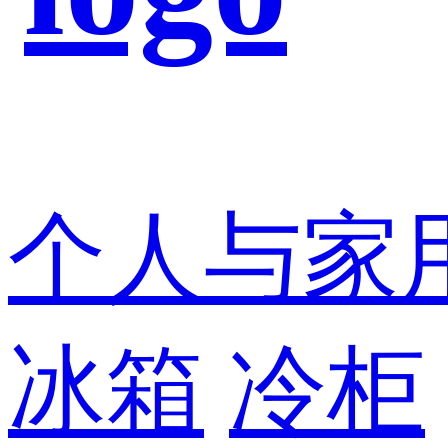
个人与家
冰箱
冷柜