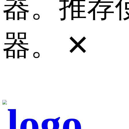
器。推荐使
器。
✕