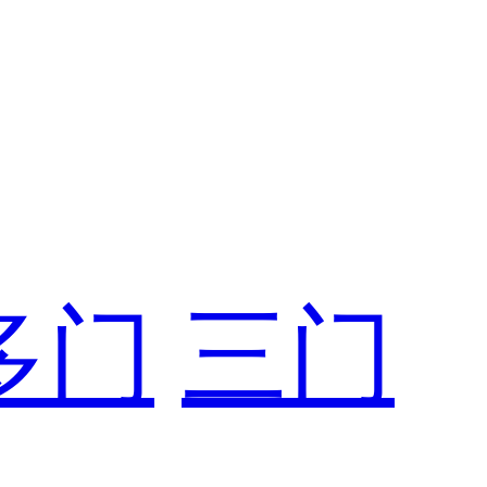
多门
三门