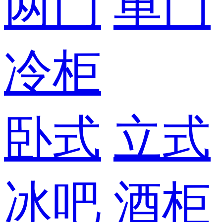
两门
单门
冷柜
卧式
立式
冰吧
酒柜