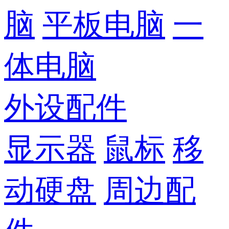
脑
平板电脑
一
体电脑
外设配件
显示器
鼠标
移
动硬盘
周边配