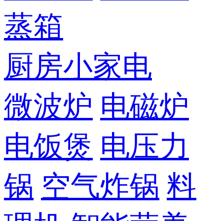
蒸箱
厨房小家电
微波炉
电磁炉
电饭煲
电压力
锅
空气炸锅
料