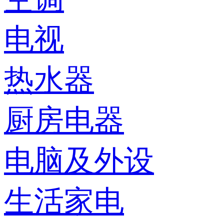
电视
热水器
厨房电器
电脑及外设
生活家电