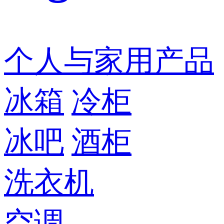
个人与家用产品
冰箱
冷柜
冰吧
酒柜
洗衣机
空调