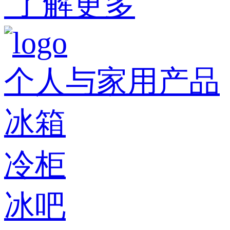
了解更多
个人与家用产品
冰箱
冷柜
冰吧