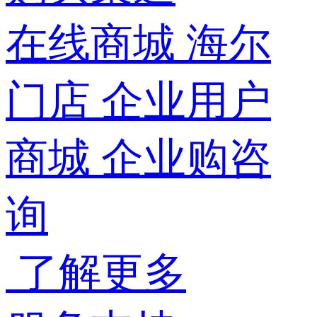
在线商城
海尔
门店
企业用户
商城
企业购咨
询
了解更多