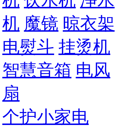
机
饮水机
净水
机
魔镜
晾衣架
电熨斗
挂烫机
智慧音箱
电风
扇
个护小家电