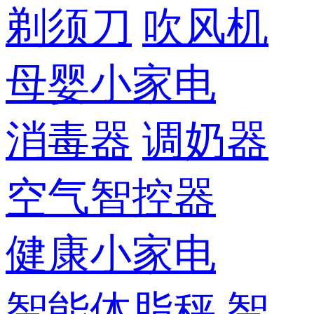
剃须刀
吹风机
母婴小家电
消毒器
调奶器
空气智控器
健康小家电
智能体脂秤
智