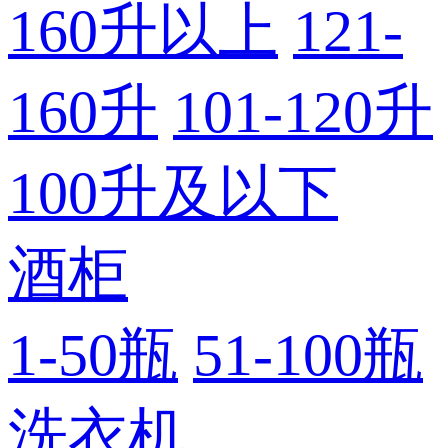
160升以上
121-
160升
101-120升
100升及以下
酒柜
1-50瓶
51-100瓶
洗衣机