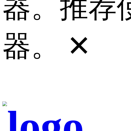
器。推荐使
器。
✕