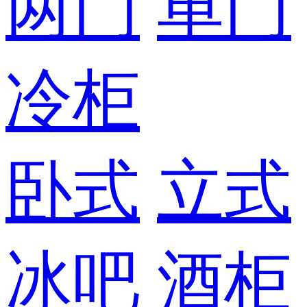
两门
单门
冷柜
卧式
立式
冰吧
酒柜