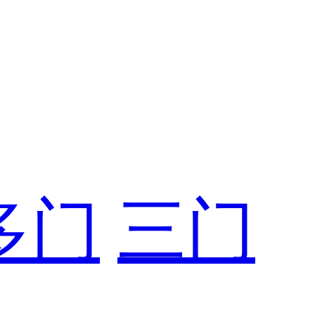
多门
三门