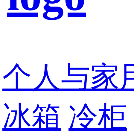
个人与家
冰箱
冷柜