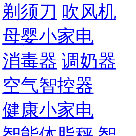
剃须刀
吹风机
母婴小家电
消毒器
调奶器
空气智控器
健康小家电
智能体脂秤
智