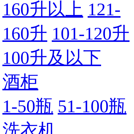
160升以上
121-
160升
101-120升
100升及以下
酒柜
1-50瓶
51-100瓶
洗衣机