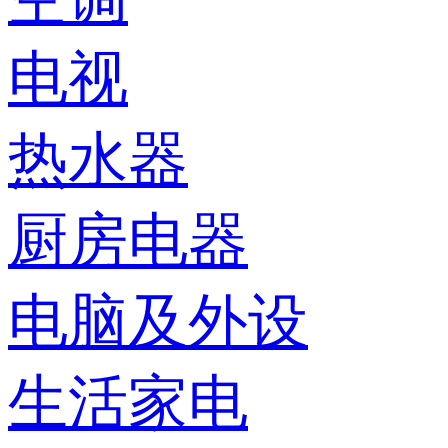
电视
热水器
厨房电器
电脑及外设
生活家电