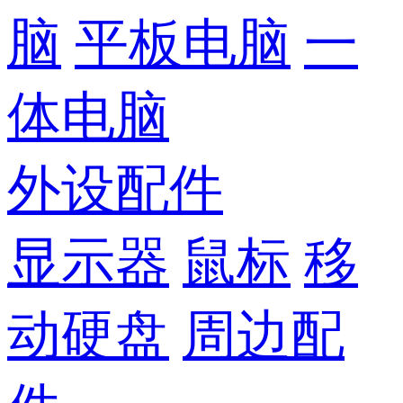
脑
平板电脑
一
体电脑
外设配件
显示器
鼠标
移
动硬盘
周边配