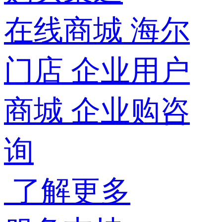
在线商城
海尔
门店
企业用户
商城
企业购咨
询
了解更多