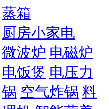
蒸箱
厨房小家电
微波炉
电磁炉
电饭煲
电压力
锅
空气炸锅
料