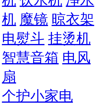
机
饮水机
净水
机
魔镜
晾衣架
电熨斗
挂烫机
智慧音箱
电风
扇
个护小家电