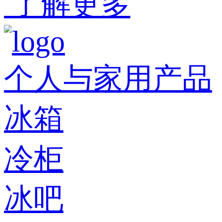
了解更多
个人与家用产品
冰箱
冷柜
冰吧