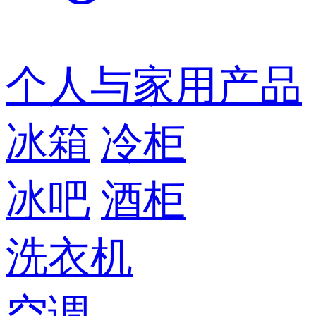
个人与家用产品
冰箱
冷柜
冰吧
酒柜
洗衣机
空调