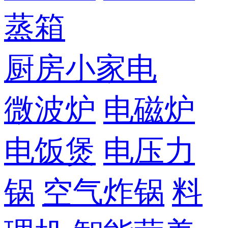
蒸箱
厨房小家电
微波炉
电磁炉
电饭煲
电压力
锅
空气炸锅
料