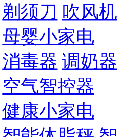
剃须刀
吹风机
母婴小家电
消毒器
调奶器
空气智控器
健康小家电
智能体脂秤
智