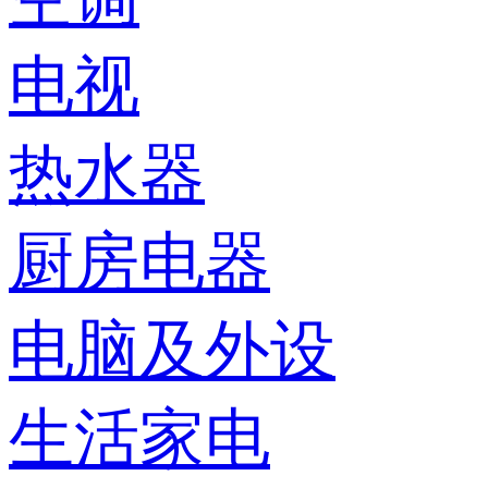
电视
热水器
厨房电器
电脑及外设
生活家电