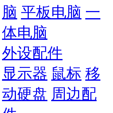
脑
平板电脑
一
体电脑
外设配件
显示器
鼠标
移
动硬盘
周边配