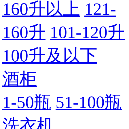
160升以上
121-
160升
101-120升
100升及以下
酒柜
1-50瓶
51-100瓶
洗衣机