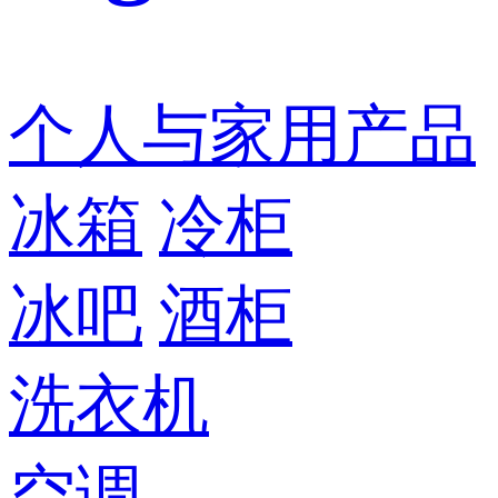
个人与家用产品
冰箱
冷柜
冰吧
酒柜
洗衣机
空调