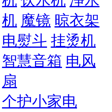
机
饮水机
净水
机
魔镜
晾衣架
电熨斗
挂烫机
智慧音箱
电风
扇
个护小家电