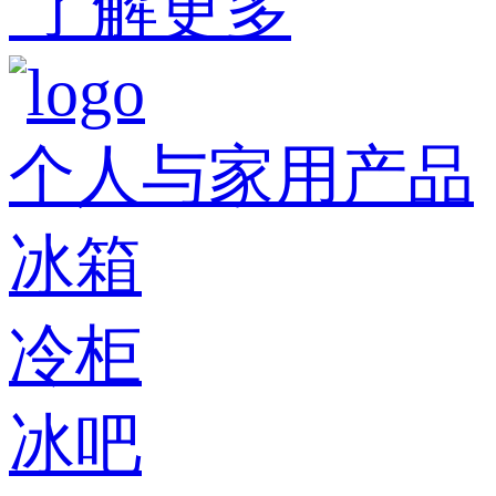
了解更多
个人与家用产品
冰箱
冷柜
冰吧