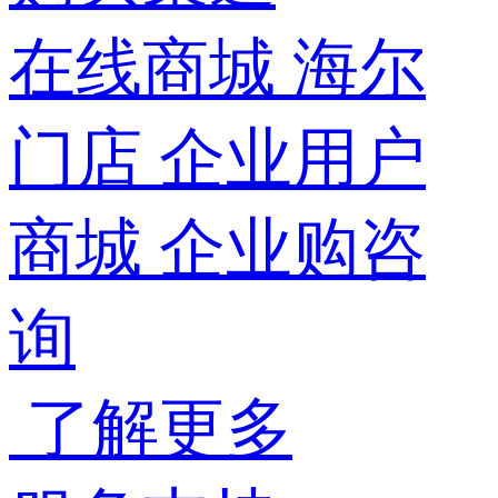
在线商城
海尔
门店
企业用户
商城
企业购咨
询
了解更多