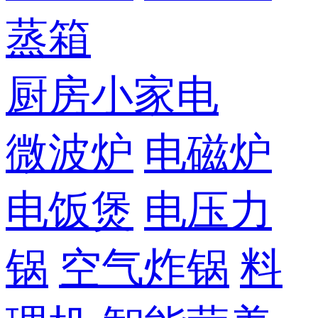
蒸箱
厨房小家电
微波炉
电磁炉
电饭煲
电压力
锅
空气炸锅
料