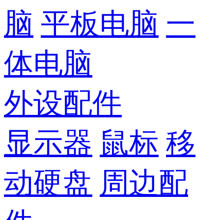
脑
平板电脑
一
体电脑
外设配件
显示器
鼠标
移
动硬盘
周边配