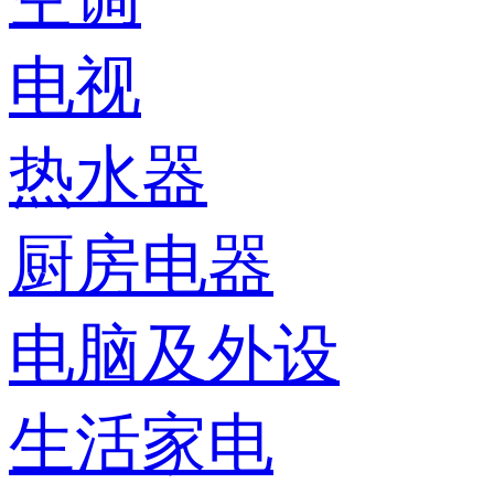
电视
热水器
厨房电器
电脑及外设
生活家电