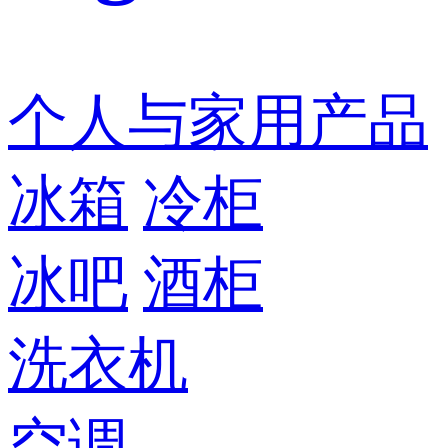
个人与家用产品
冰箱
冷柜
冰吧
酒柜
洗衣机
空调