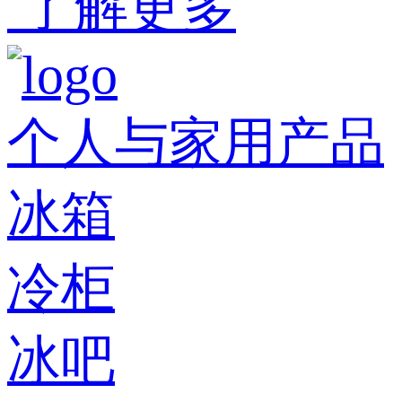
了解更多
个人与家用产品
冰箱
冷柜
冰吧