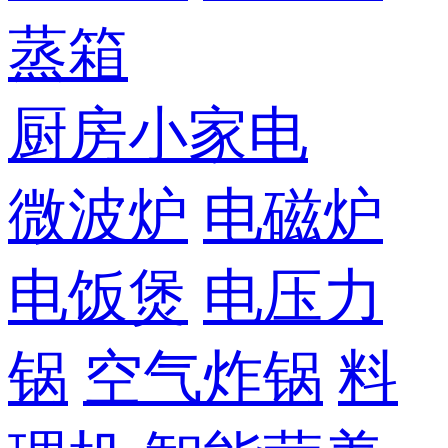
蒸箱
厨房小家电
微波炉
电磁炉
电饭煲
电压力
锅
空气炸锅
料