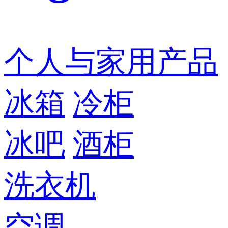
个人与家用产品
冰箱
冷柜
冰吧
酒柜
洗衣机
空调