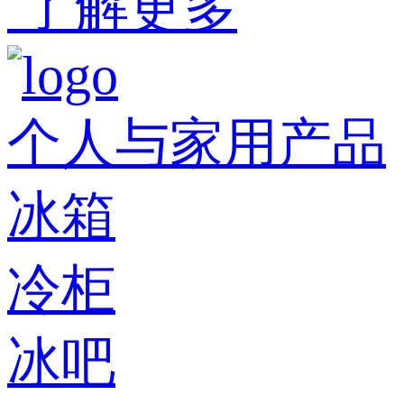
了解更多
个人与家用产品
冰箱
冷柜
冰吧