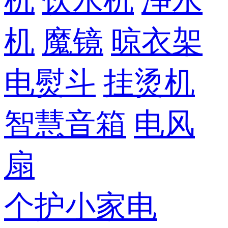
机
饮水机
净水
机
魔镜
晾衣架
电熨斗
挂烫机
智慧音箱
电风
扇
个护小家电