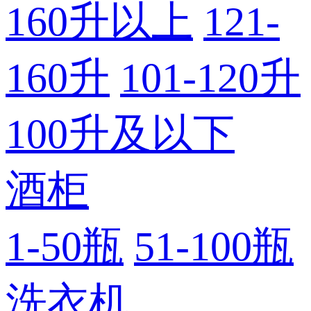
160升以上
121-
160升
101-120升
100升及以下
酒柜
1-50瓶
51-100瓶
洗衣机