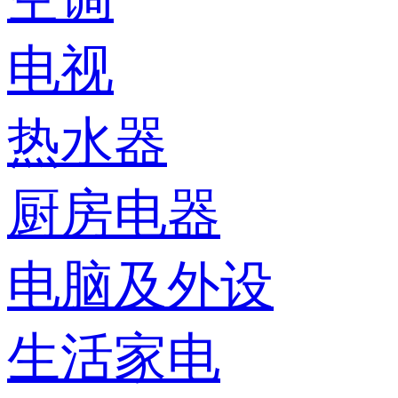
电视
热水器
厨房电器
电脑及外设
生活家电