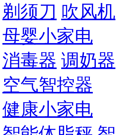
剃须刀
吹风机
母婴小家电
消毒器
调奶器
空气智控器
健康小家电
智能体脂秤
智