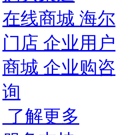
在线商城
海尔
门店
企业用户
商城
企业购咨
询
了解更多