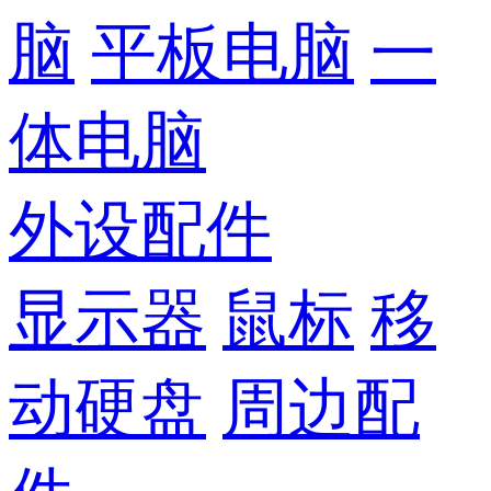
脑
平板电脑
一
体电脑
外设配件
显示器
鼠标
移
动硬盘
周边配