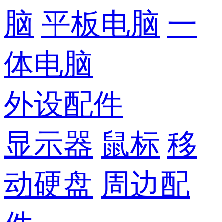
脑
平板电脑
一
体电脑
外设配件
显示器
鼠标
移
动硬盘
周边配