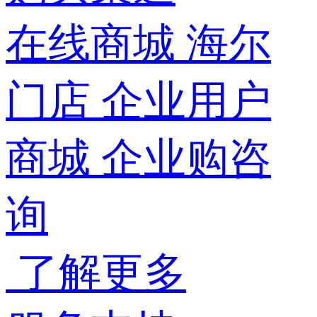
在线商城
海尔
门店
企业用户
商城
企业购咨
询
了解更多