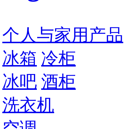
个人与家用产品
冰箱
冷柜
冰吧
酒柜
洗衣机
空调