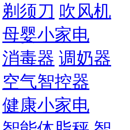
剃须刀
吹风机
母婴小家电
消毒器
调奶器
空气智控器
健康小家电
智能体脂秤
智