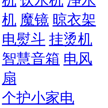
机
饮水机
净水
机
魔镜
晾衣架
电熨斗
挂烫机
智慧音箱
电风
扇
个护小家电