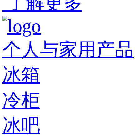
了解更多
个人与家用产品
冰箱
冷柜
冰吧