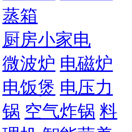
蒸箱
厨房小家电
微波炉
电磁炉
电饭煲
电压力
锅
空气炸锅
料