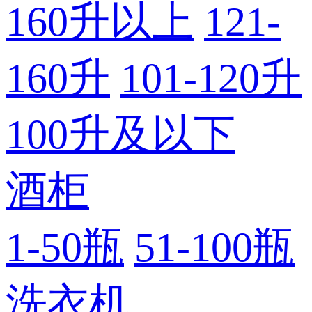
160升以上
121-
160升
101-120升
100升及以下
酒柜
1-50瓶
51-100瓶
洗衣机