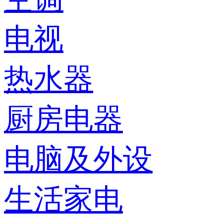
电视
热水器
厨房电器
电脑及外设
生活家电